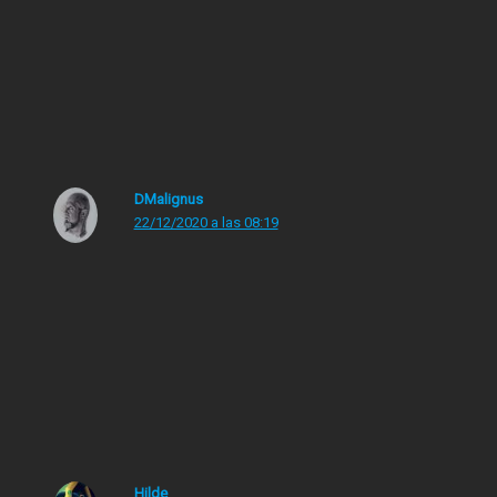
4 comentarios en “Momentazos televisivos que nos
trajo el 2020”
DMalignus
22/12/2020 a las 08:19
Tenéis demasiado TeleCinco en la cabeza. Por eso hoy
le voy a pedir matrimonio a Flor de Pavimento. Ella sí
que sabe.
(Ya se lo he pedido a tres redactoras, alguna caerá, digo
yo)
Hilde