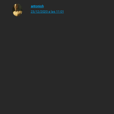
antonioh
23/12/2020 a las 11:01
El caso Mainat, el Rojos y Maricones de JJ, la serie
Veneno (que terminé de ver esta semana) también
están en mi top tv del año. Nada mal para un año de
mierda.
Los comentarios están cerrados.
Canela en Rama