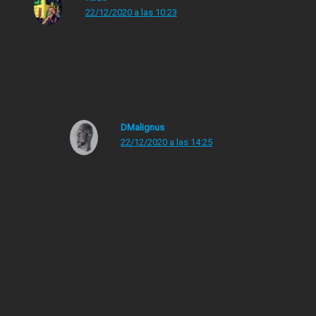
22/12/2020 a las 10:23
Ay, la Adele despollada viva es algo que me había
perdido y mira, me ha alegrado la mañana.
DMalignus
22/12/2020 a las 14:25
Por favor ¿y no vas a decir nada de su peinado
setentero no apto para las capas de ozono? En
ese estufado caben dos de naranjas, dos de
peras, dos de melocotones, el bolso, el
microondas, la thermomix y unas botas para el
agua…..