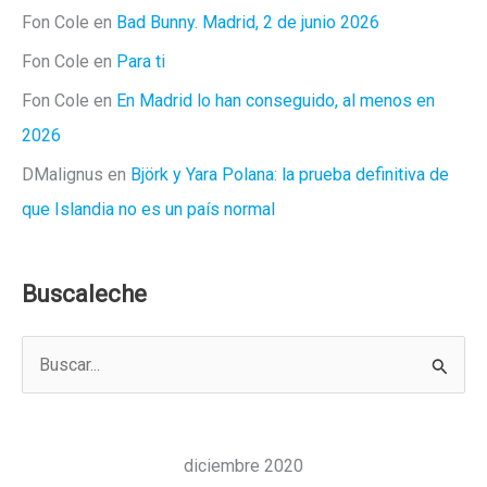
Fon Cole
en
Bad Bunny. Madrid, 2 de junio 2026
Fon Cole
en
Para ti
Fon Cole
en
En Madrid lo han conseguido, al menos en
2026
DMalignus
en
Björk y Yara Polana: la prueba definitiva de
que Islandia no es un país normal
Buscaleche
B
u
s
c
diciembre 2020