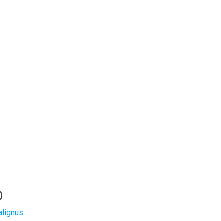
O
lignus