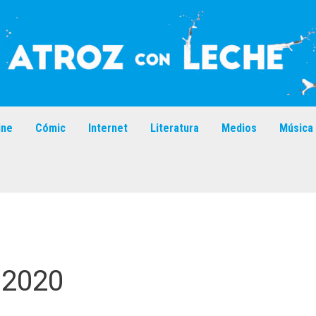
ine
Cómic
Internet
Literatura
Medios
Música
 2020