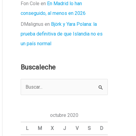
Fon Cole
en
En Madrid lo han
conseguido, al menos en 2026
DMalignus
en
Björk y Yara Polana: la
prueba definitiva de que Islandia no es
un país normal
Buscaleche
B
u
s
c
octubre 2020
a
L
M
X
J
V
S
D
r