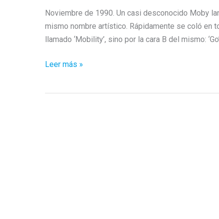
Noviembre de 1990. Un casi desconocido Moby lanz
mismo nombre artístico. Rápidamente se coló en tod
llamado ‘Mobility’, sino por la cara B del mismo: ‘Go
Clasicos
Leer más »
de
la
Pista
de
Baile:
GO