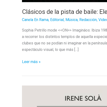
Clásicos de la pista de baile: El
Canela En Rama
,
Editorial
,
Música
,
Redacción
,
Vide
Sophia Petrillo mode <<ON>> Imagináos: Ibiza 1986
a recorrer los distintos templos de aquella especi
clubes que no se podían ni imaginar en la penínsu
espectáculo visual, lo que más […]
Clásicos
Leer más »
de
la
pista
de
baile:
Electrica
Salsa