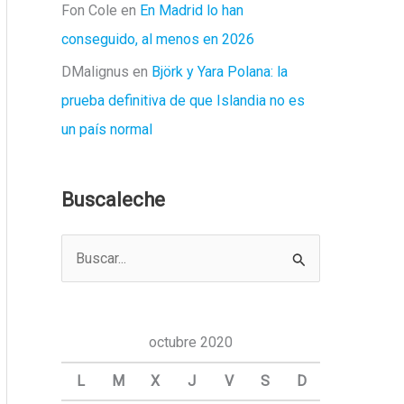
Fon Cole
en
En Madrid lo han
conseguido, al menos en 2026
DMalignus
en
Björk y Yara Polana: la
prueba definitiva de que Islandia no es
un país normal
Buscaleche
B
u
s
c
octubre 2020
a
L
M
X
J
V
S
D
r