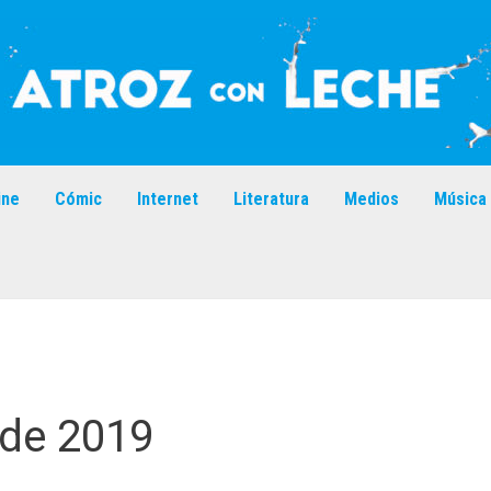
ine
Cómic
Internet
Literatura
Medios
Música
 de 2019