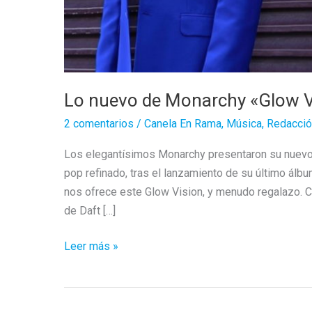
Lo nuevo de Monarchy «Glow V
2 comentarios
/
Canela En Rama
,
Música
,
Redacció
Los elegantísimos Monarchy presentaron su nuevo t
pop refinado, tras el lanzamiento de su último álbu
nos ofrece este Glow Vision, y menudo regalazo. Con
de Daft […]
Lo
Leer más »
nuevo
de
Monarchy