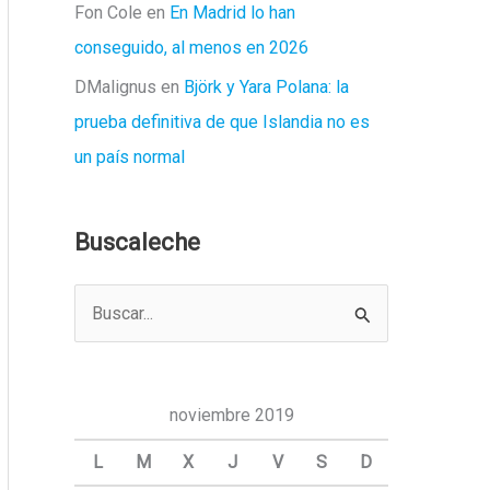
Fon Cole
en
En Madrid lo han
conseguido, al menos en 2026
DMalignus
en
Björk y Yara Polana: la
prueba definitiva de que Islandia no es
un país normal
Buscaleche
B
u
s
c
noviembre 2019
a
L
M
X
J
V
S
D
r