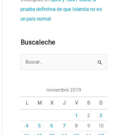
prueba definitiva de que Islandia no es
un país normal
Buscaleche
B
u
s
c
noviembre 2019
a
L
M
X
J
V
S
D
r
1
2
3
p
4
5
6
7
8
9
10
o