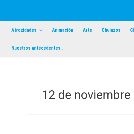
Ir
al
contenido
Atrozidades
Animación
Arte
Chulazos
C
Nuestros antecedentes…
12 de noviembre