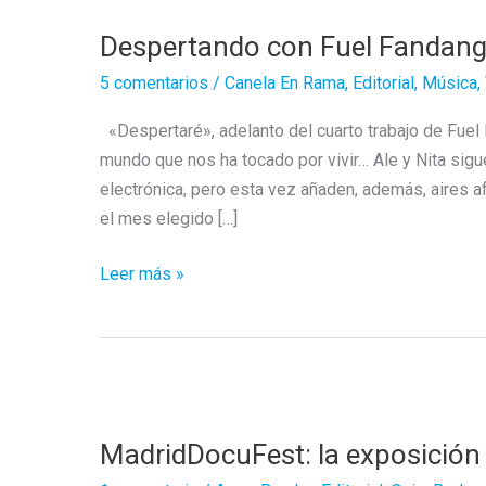
Despertando con Fuel Fandan
5 comentarios
/
Canela En Rama
,
Editorial
,
Música
,
«Despertaré», adelanto del cuarto trabajo de Fuel
mundo que nos ha tocado por vivir… Ale y Nita si
electrónica, pero esta vez añaden, además, aires a
el mes elegido […]
Despertando
Leer más »
con
Fuel
Fandango
MadridDocuFest: la exposición