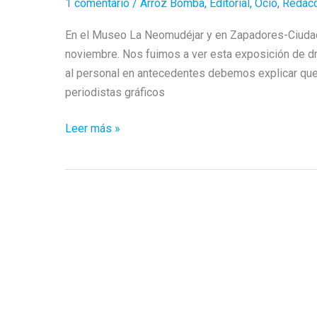
1 comentario
/
Arroz Bomba
,
Editorial
,
Ocio
,
Redacc
En el Museo La Neomudéjar y en Zapadores-Ciudad 
noviembre. Nos fuimos a ver esta exposición de 
al personal en antecedentes debemos explicar que 
periodistas gráficos
MadridDocuFest:
Leer más »
la
exposición
necesaria