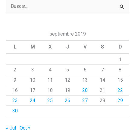
B
u
s
c
septiembre 2019
a
L
M
X
J
V
S
D
r
1
p
2
3
4
5
6
7
8
o
r
9
10
11
12
13
14
15
:
16
17
18
19
20
21
22
23
24
25
26
27
28
29
30
« Jul
Oct »