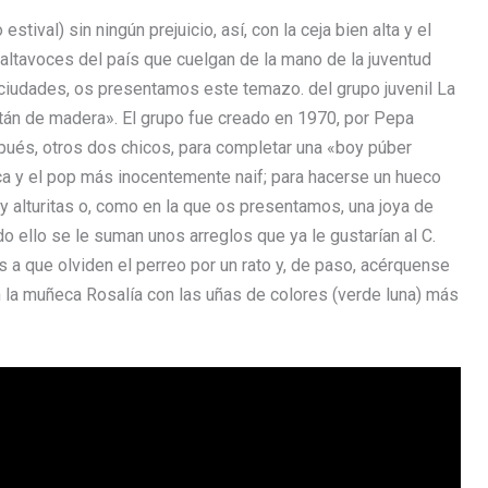
val) sin ningún prejuicio, así, con la ceja bien alta y el
altavoces del país que cuelgan de la mano de la juventud
ciudades, os presentamos este temazo. del grupo juvenil La
itán de madera». El grupo fue creado en 1970, por Pepa
después, otros dos chicos, para completar una «boy púber
ca y el pop más inocentemente naif; para hacerse un hueco
é y alturitas o, como en la que os presentamos, una joya de
o ello se le suman unos arreglos que ya le gustarían al C.
s a que olviden el perreo por un rato y, de paso, acérquense
n la muñeca Rosalía con las uñas de colores (verde luna) más