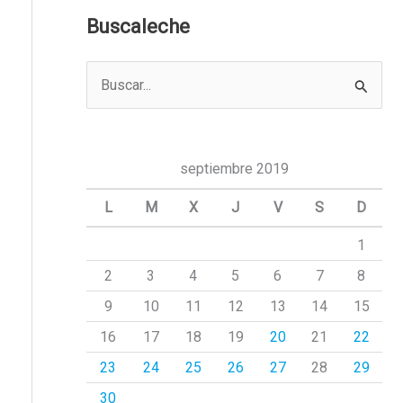
Buscaleche
B
u
s
c
septiembre 2019
a
L
M
X
J
V
S
D
r
1
p
2
3
4
5
6
7
8
o
r
9
10
11
12
13
14
15
:
16
17
18
19
20
21
22
23
24
25
26
27
28
29
30