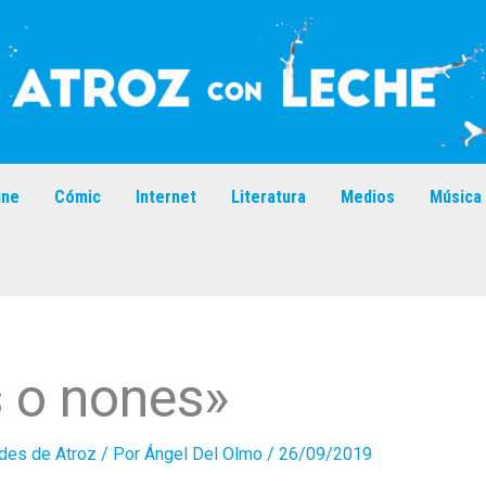
ine
Cómic
Internet
Literatura
Medios
Música
s o nones»
des de Atroz
/ Por
Ángel Del Olmo
/
26/09/2019