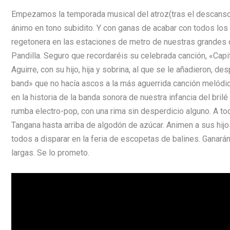
Empezamos la temporada musical del atroz(tras el descanso esti
ánimo en tono subidito. Y con ganas de acabar con todos los 
regetonera en las estaciones de metro de nuestras grandes 
Pandilla. Seguro que recordaréis su celebrada canción, «Cap
Aguirre, con su hijo, hija y sobrina, al que se le añadieron, 
band» que no hacía ascos a la más aguerrida canción melódi
en la historia de la banda sonora de nuestra infancia del bril
rumba electro-pop, con una rima sin desperdicio alguno. A tod
Tangana hasta arriba de algodón de azúcar. Animen a sus hijo
todos a disparar en la feria de escopetas de balines. Ganará
largas. Se lo prometo.