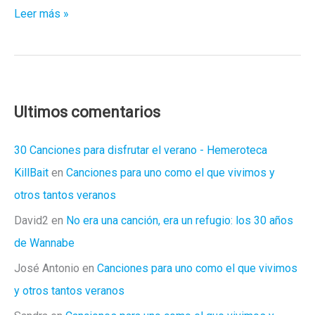
Retales
Leer más »
de
amores
perdidos:
«Lost
Tapes»
Ultimos comentarios
30 Canciones para disfrutar el verano - Hemeroteca
KillBait
en
Canciones para uno como el que vivimos y
otros tantos veranos
David2
en
No era una canción, era un refugio: los 30 años
de Wannabe
José Antonio
en
Canciones para uno como el que vivimos
y otros tantos veranos