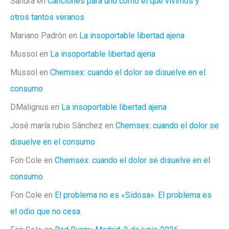
Sandra
en
Canciones para uno como el que vivimos y
otros tantos veranos
Mariano Padrón
en
La insoportable libertad ajena
Mussol
en
La insoportable libertad ajena
Mussol
en
Chemsex: cuando el dolor se disuelve en el
consumo
DMalignus
en
La insoportable libertad ajena
José maría rubio Sánchez
en
Chemsex: cuando el dolor se
disuelve en el consumo
Fon Cole
en
Chemsex: cuando el dolor se disuelve en el
consumo
Fon Cole
en
El problema no es «Sidosa». El problema es
el odio que no cesa.