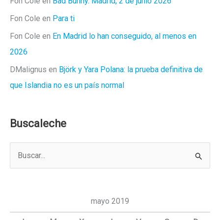
Fon Cole
en
Bad Bunny. Madrid, 2 de junio 2026
Fon Cole
en
Para ti
Fon Cole
en
En Madrid lo han conseguido, al menos en
2026
DMalignus
en
Björk y Yara Polana: la prueba definitiva de
que Islandia no es un país normal
Buscaleche
B
u
s
c
mayo 2019
a