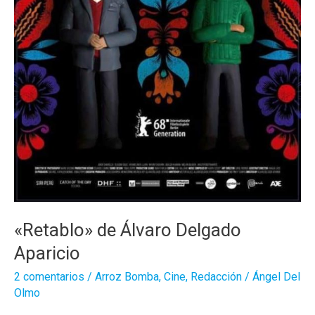
«Retablo» de Álvaro Delgado
Aparicio
2 comentarios
/
Arroz Bomba
,
Cine
,
Redacción
/
Ángel Del
Olmo