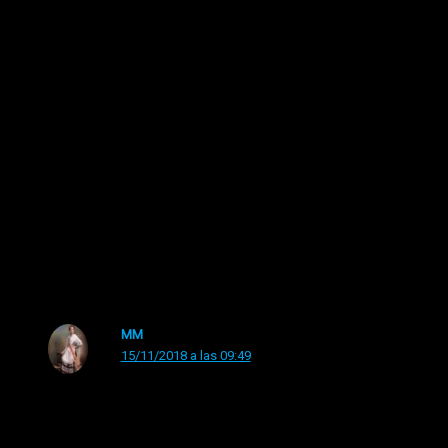
11 lecturas
←
Entrada anterior
Entrada siguiente
→
6 comentarios en “«Di Mi Nombre . . . » / Pepe
Rivas”
MM
15/11/2018 a las 09:49
Pues Pepe Rivas bien se podía animar a colaborar de
vez en cuando con el atroz, porque joder cómo escribe!