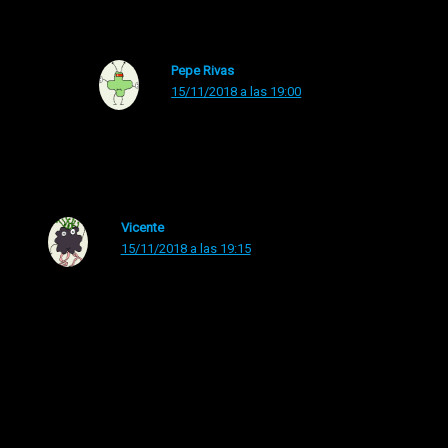
Pepe Rivas
15/11/2018 a las 19:00
Muchas gracias. Eres muy amable. Un abrazo.
Vicente
15/11/2018 a las 19:15
Comentario que condensa con maestría el espíritu de
esta gran sorpresa musical que nos ha deparado el mes
de las coles. Disco bueno o menos bueno según con
quien hables pero, sin duda….. Referencia