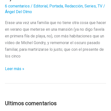
6 comentarios
/
Editorial
,
Portada
,
Redacción
,
Series
,
TV
/
Ángel Del Olmo
Erase una vez una familia que no tiene otra cosa que hacer
en verano que meterse en una mansión (ya no digo favela
en primera fila de playa, no), con más habitaciones que un
vídeo de Michel Gondry, y rememorar el oscuro pasado
familiar, para martirizarse lo justo; que con el presente de
los cinco
La
Leer más »
maldición
de
Hill
House:
¿Quién
Ultimos comentarios
dijo