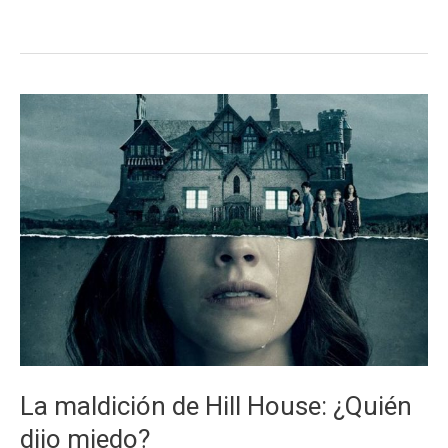
te
manipula
(y
hacen
uno
de
los
temazos
del
año)
La maldición de Hill House: ¿Quién
dijo miedo?