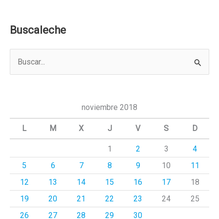
Buscaleche
B
u
s
c
noviembre 2018
a
L
M
X
J
V
S
D
r
1
2
3
4
p
5
6
7
8
9
10
11
o
r
12
13
14
15
16
17
18
:
19
20
21
22
23
24
25
26
27
28
29
30