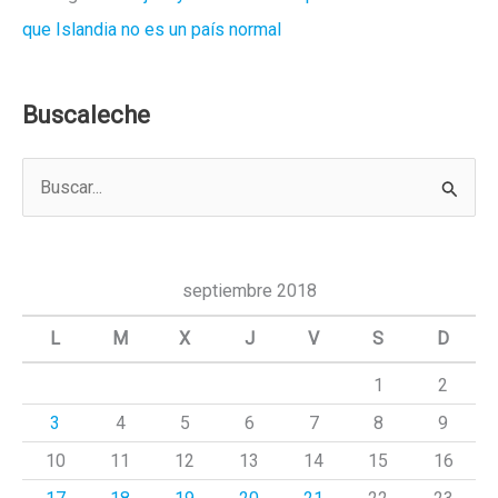
que Islandia no es un país normal
Buscaleche
B
u
s
c
septiembre 2018
a
L
M
X
J
V
S
D
r
1
2
p
3
4
5
6
7
8
9
o
r
10
11
12
13
14
15
16
: