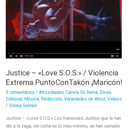
Justice – «Love S.O.S.» / Violencia
Extrema PuntoConTakón ¡Maricón!
5 comentarios
/
Atrozidades
,
Canela En Rama
,
Divas
,
Editorial
,
Música
,
Redacción
,
Variedades de Atroz
,
Videos
/
Donna Semen
Justice – «Love S.O.S.» Los franceses Justice que le han
ido a la zaga, sin cortarse lo más mínimo, se han sumado