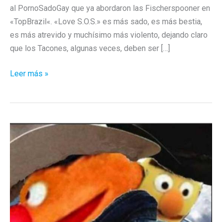
al PornoSadoGay que ya abordaron las Fischerspooner en
«TopBrazil«. «Love S.O.S.» es más sado, es más bestia,
es más atrevido y muchísimo más violento, dejando claro
que los Tacones, algunas veces, deben ser […]
Justice
Leer más »
–
«Love
S.O.S.»
/
Violencia
Extrema
PuntoConTakón
¡Maricón!