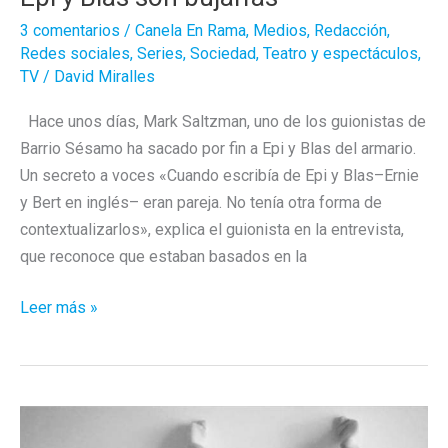
3 comentarios
/
Canela En Rama
,
Medios
,
Redacción
,
Redes sociales
,
Series
,
Sociedad
,
Teatro y espectáculos
,
TV
/
David Miralles
Hace unos días, Mark Saltzman, uno de los guionistas de
Barrio Sésamo ha sacado por fin a Epi y Blas del armario.
Un secreto a voces «Cuando escribía de Epi y Blas–Ernie
y Bert en inglés– eran pareja. No tenía otra forma de
contextualizarlos», explica el guionista en la entrevista,
que reconoce que estaban basados en la
Epi
Leer más »
y
Blas
son
bujarras