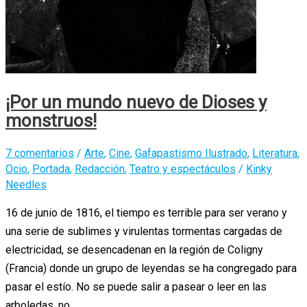
¡Por un mundo nuevo de Dioses y
monstruos!
7 comentarios
/
Arte
,
Cine
,
Gafapastismo Ilustrado
,
Literatura
,
Ocio
,
Portada
,
Redacción
,
Teatro y espectáculos
/
Kinky
Needles
16 de junio de 1816, el tiempo es terrible para ser verano y
una serie de sublimes y virulentas tormentas cargadas de
electricidad, se desencadenan en la región de Coligny
(Francia) donde un grupo de leyendas se ha congregado para
pasar el estío. No se puede salir a pasear o leer en las
arboledas, no