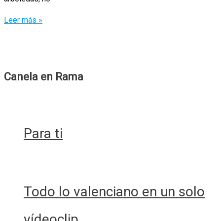
¡Por
Leer más »
un
mundo
nuevo
de
Canela en Rama
Dioses
y
monstruos!
Para ti
Todo lo valenciano en un solo
vídeoclip