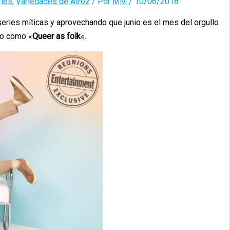
ries
,
Variedades de Atroz
/ Por
MM
/
10/06/2018
eries míticas y aprovechando que junio es el mes del orgullo
ivo como «
Queer as folk
«.