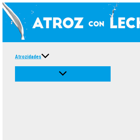
Ir
al
contenido
Atrozidades