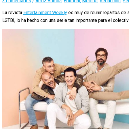
3 comentarios
/
Arroz Bomba
,
Editorial
,
Medios
,
Redacción
,
Se
La revista
Entertainment Weekly
es muy de reunir repartos de s
LGTBI, lo ha hecho con una serie tan importante para el colect