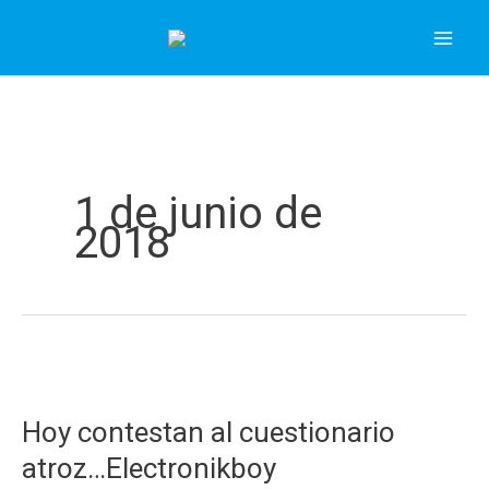
Ir
al
contenido
1 de junio de
2018
Hoy contestan al cuestionario
atroz…Electronikboy