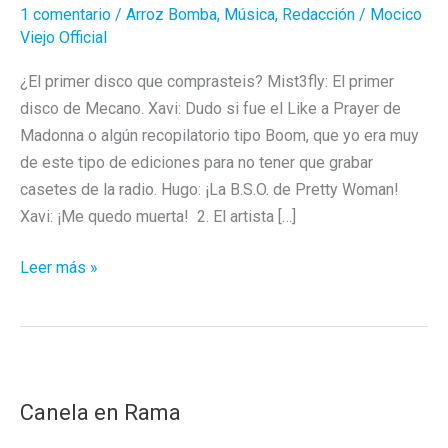
1 comentario
/
Arroz Bomba
,
Música
,
Redacción
/
Mocico
Viejo Official
¿El primer disco que comprasteis? Mist3fly: El primer
disco de Mecano. Xavi: Dudo si fue el Like a Prayer de
Madonna o algún recopilatorio tipo Boom, que yo era muy
de este tipo de ediciones para no tener que grabar
casetes de la radio. Hugo: ¡La B.S.O. de Pretty Woman!
Xavi: ¡Me quedo muerta! 2. El artista […]
Hoy
Leer más »
contestan
al
cuestionario
atroz…
Electronikboy
Canela en Rama