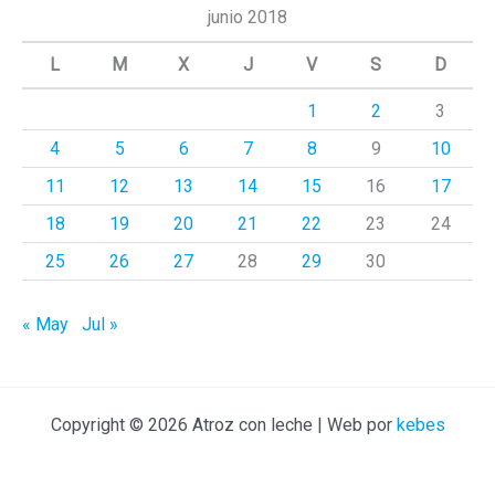
c
junio 2018
a
L
M
X
J
V
S
D
r
1
2
3
p
4
5
6
7
8
9
10
o
r
11
12
13
14
15
16
17
:
18
19
20
21
22
23
24
25
26
27
28
29
30
« May
Jul »
Copyright © 2026 Atroz con leche | Web por
kebes