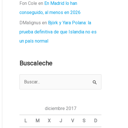
Fon Cole
en
En Madrid lo han
conseguido, al menos en 2026
DMalignus
en
Björk y Yara Polana: la
prueba definitiva de que Islandia no es
un país normal
Buscaleche
B
u
s
c
diciembre 2017
a
L
M
X
J
V
S
D
r