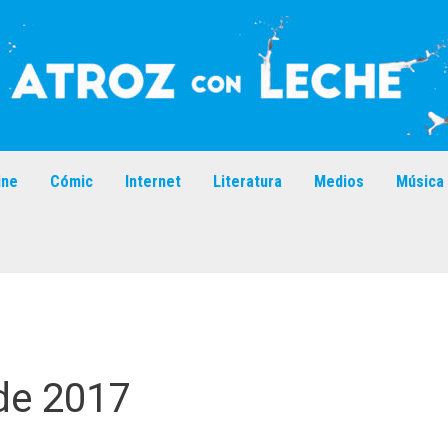
ine
Cómic
Internet
Literatura
Medios
Música
de 2017