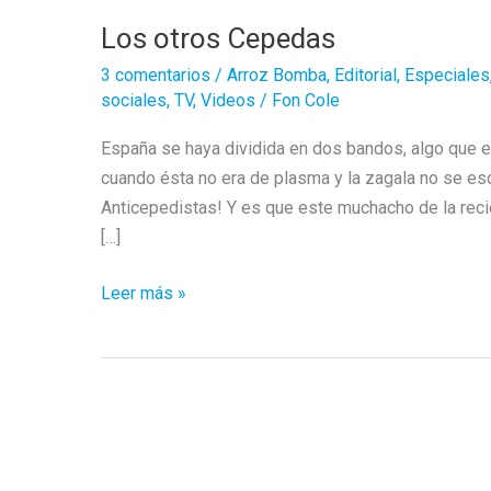
Los otros Cepedas
3 comentarios
/
Arroz Bomba
,
Editorial
,
Especiales
sociales
,
TV
,
Videos
/
Fon Cole
España se haya dividida en dos bandos, algo que es
cuando ésta no era de plasma y la zagala no se es
Anticepedistas! Y es que este muchacho de la reci
[…]
Los
Leer más »
otros
Cepedas