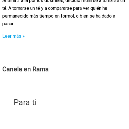
Antena 3 allá por los dosmiles, decidió reunirse a tomarse un
té. A tomarse un té y a compararse para ver quién ha
permanecido más tiempo en formol, o bien se ha dado a
pasar
Sabrina,
Leer más »
reunión
de
infarto
Canela en Rama
Para ti