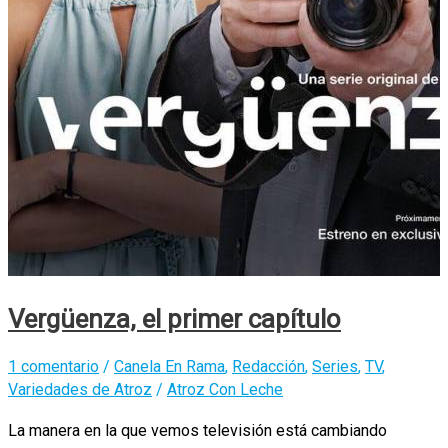
Vergüenza, el primer capítulo
1 comentario
/
Canela En Rama
,
Redacción
,
Series
,
TV
,
Variedades de Atroz
/
Atroz Con Leche
La manera en la que vemos televisión está cambiando