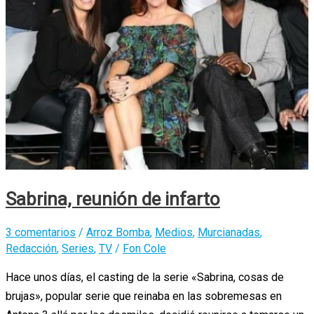
Sabrina, reunión de infarto
3 comentarios
/
Arroz Bomba
,
Medios
,
Murcianadas
,
Redacción
,
Series
,
TV
/
Fon Cole
Hace unos días, el casting de la serie «Sabrina, cosas de
brujas», popular serie que reinaba en las sobremesas en