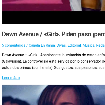
Dawn Avenue / «Girl». Piden paso ¡per
5 comentarios
/
Canela En Rama
,
Divas
,
Editorial
,
Música
,
Reda
Dawn Avenue – «Girl» Apasionante la invitación de estos enfant
(Galavisión). La controversia está servida por lo conservador d
estos dos primos (son familia). Sus gustos, sus pasiones, sus 
Dawn
Leer más »
Avenue
/
«Girl».
Piden