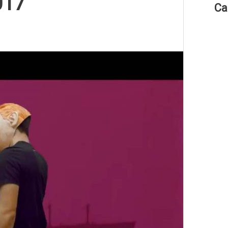
017
Ca