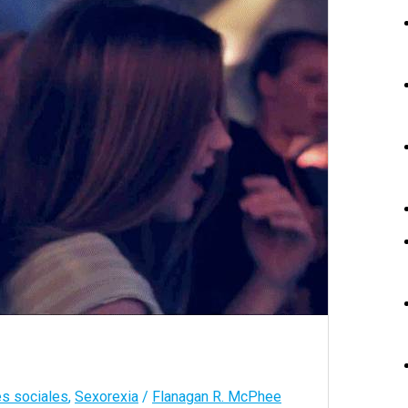
s sociales
,
Sexorexia
/
Flanagan R. McPhee