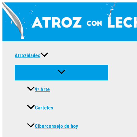
Ir
al
contenido
Atrozidades
9º Arte
Carteles
Ciberconsejo de hoy