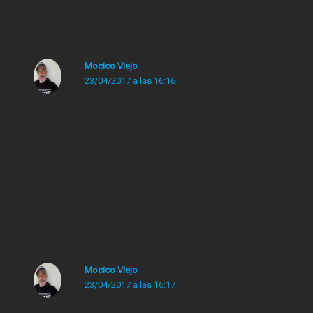
en leer libros.
Mocico Viejo
23/04/2017 a las 16:16
Pues si no veo la tele ni series, no hago deporte, veo
poco cine porque aquí no hay y sumamos que es el
único vicio que tengo (confesable) ya te digo yo que es
posible. Depende del tamaño, pero hay meses que he
llegado a leer hasta 8 novelas cortas, de no más de 150
páginas. También hay meses que solo he leído un libro.
Mocico Viejo
23/04/2017 a las 16:17