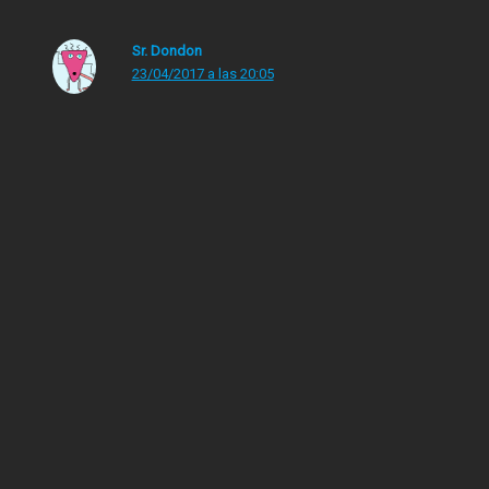
Sr. Dondon
23/04/2017 a las 20:05
«La historia interminable» es maravilloso, yo recuerdo
que en mi infancia nos obligaban a leer en el instituto y
colegio unos bodrios infumables. «El cantar del mío
Cid», «Campos de Castilla», «El Lazarillo de Tormes»… y
un largo etcétera de tormentos que por edad y
motivación hacia que no te llegases a enganchar
totalmente a la lectura, hasta que llegó «El árbol de la
ciencia» de Pio Baroja y me desarmó por completo. A
partir de entonces me empezaron a interesar otro tipo
de historias y la verdad es que me gustaría poder sacar
más tiempo para leer novelas, ensayos o teatro pero la
verdad es que no las tengo todas conmigo y me dedico