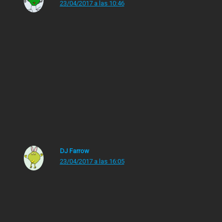
23/04/2017 a las 10:46
Hace muchos años, de zagal, una profesora nos mandó
leer «L’atles furtiu» de Alfred Bosch, si, era en clase de
literatura catalana. Una novela histórica escrita por un
autor catalán. Allá con 14 años fue cuando entendí por
primera vez que leer no implica aburrirse. También
existe edición en castellano como «El atlas furtivo».Me
enganchó desde el primer capítulo.
DJ Farrow
23/04/2017 a las 16:05
Joder. 300 libros en 6 años. 4 libros al mes. Mira que
me paso todo mi tiempo libre intentando leer… pero ya
te digo que no es posible salvo que tu trabajo consista