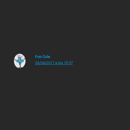
La máquina del Tiempo
La conjura de los necios
el amor en los tiempos del cólera
—
pero bien podrían ser otros…
Fon Cole
26/04/2017 a las 15:57
La Historia Interminable debería ser obligatoria en los
coles
Los comentarios están cerrados.