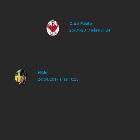
¿Y La sonrisa etrusca?
C. del Palote
25/04/2017 a las 01:24
«La vieja sirena» es tan must!!!
HIlde
24/04/2017 a las 10:25
A mí me marcaron «El señor de los anillos», los libros
juveniles de Isaac Asimov, los de la serie Lucky Starr, y
una serie de libros adolescentes que no recuerdo el
nombre pero eran de un grupo tipo los tres
investigadores, pero que tenían una nave espacial.