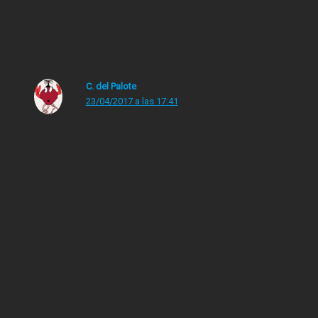
Aunque el año pasado no llegué a esa marca y en este
2017, seguro que tampoco
C. del Palote
23/04/2017 a las 17:41
«La Historia Interminable» fue uno de los primero que
leí, en el colegio. Era la lectura obligada de una
clarividente profesora de lenguaje que hizo que amase
la Literatura. Lamentablemente de unos años a esta
parte he perdido el hábito, internet tiene la culpa, y lo
vivo como irremediable. Sin embargo todavía tengo
esperanzas porque cuando leo un buen libro me
produce mucha satisfacción y yo siempre he sido muy
«disfrutón», en todo.