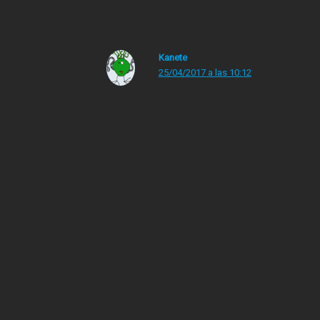
encantó…
Kanete
25/04/2017 a las 10:12
El problema de la literatura que nos
hacen leer en el instituto es que no
siempre tienes el coco preparado para
leer esas cosas, y una cosa que con 16
años te parece un tostón luego una
relectura con 30 años te hace ver que no
entiendes por qué pensaste eso en su
día.
Podemos decir que lo que falta a esas
edades es motivación por leer, porque de