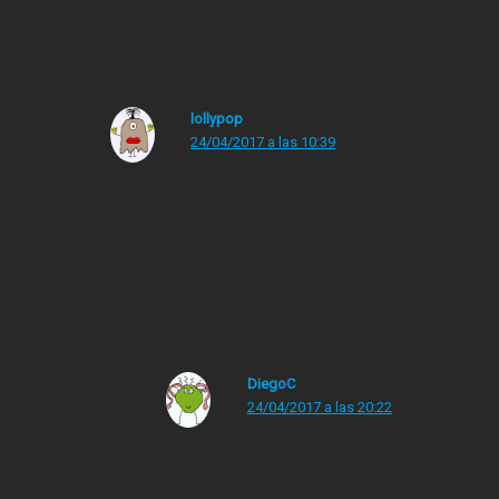
más a leer novela gráfica y todo tipo de expresiones
relacionadas con el mundo de la ilustracion :)
lollypop
24/04/2017 a las 10:39
LLamar «bodrio infumable» a «El Lazarillo de
Tormes» no tiene perdón!
Que los otros que mencionas fueran un tostón
no te lo discuto, pero eso….
DiegoC
24/04/2017 a las 20:22
Pues a mí El Cantar del Mío Cid me