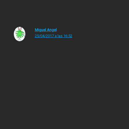
¿Alguien se acuerda de estos? Es que no recuerdo ni
autor ni título de los libros.
Miguel Angel
25/04/2017 a las 16:52
Cuando empecé a leer, pensé «ojalá haya puesto a Las
uvas de la ira en la lista», jajaja, novelón. Ademas
recuerdo que, casualidades de la vida, empecé a leerla
en mayo de 2011, justo con la campaña de descrédito
contra el 15M. Solo lo he leído una vez, pero es de los
que quiero releer mas adelante, cuando haya leído la
enorme lista de «pendientes» que tengo.
Entre mis favoritos, además de las uvas de la ira, están:
Qvo Vadis,