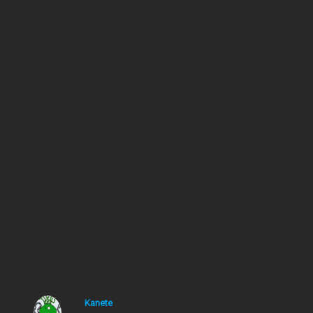
de Salem´s Lot (Stephen King), Sunset Park (Paul Auster) a
“Los girasoles ciegos” (Alberto Méndez) o “Matar a un
Ruiseñor” (Harper Lee).
¿Y tú qué lees?
7 lecturas
←
Entrada anterior
Entrada siguiente
→
15 comentarios en “Las 5 novelas que me hicieron
adicto a la lectura. Celebrando el Día del Libro”
Kanete