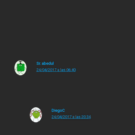
más jóvenes nos dieron la tabarra con
leer pero nos recomendaban unos libros
que, si bien se les tiene que reconocer
cierta calidad literaria y son importantes
para entender la historia de la literatura,
no son aptos para ciertas edades.
Sr. abedul
24/04/2017 a las 06:40
La vieja sirena. ( No digo mas)
DiegoC
24/04/2017 a las 20:34