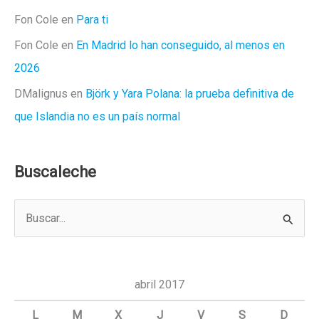
Fon Cole
en
Para ti
Fon Cole
en
En Madrid lo han conseguido, al menos en
2026
DMalignus
en
Björk y Yara Polana: la prueba definitiva de
que Islandia no es un país normal
Buscaleche
B
u
s
c
abril 2017
a
L
M
X
J
V
S
D