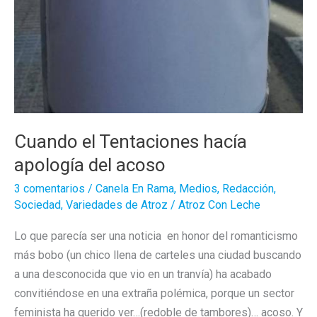
Cuando el Tentaciones hacía
apología del acoso
3 comentarios
/
Canela En Rama
,
Medios
,
Redacción
,
Sociedad
,
Variedades de Atroz
/
Atroz Con Leche
Lo que parecía ser una noticia en honor del romanticismo
más bobo (un chico llena de carteles una ciudad buscando
a una desconocida que vio en un tranvía) ha acabado
convitiéndose en una extraña polémica, porque un sector
feminista ha querido ver…(redoble de tambores)… acoso. Y