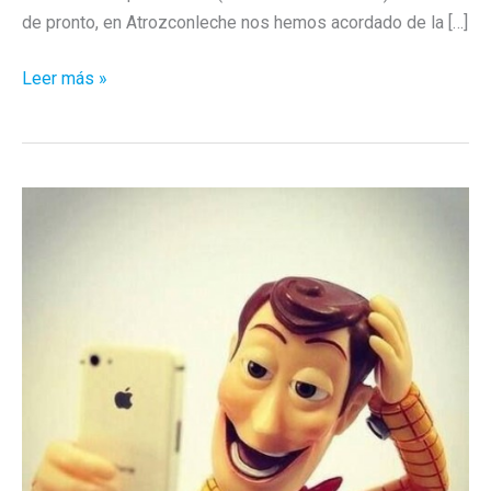
de pronto, en Atrozconleche nos hemos acordado de la […]
Cuando
Leer más »
el
Tentaciones
hacía
apología
del
acoso