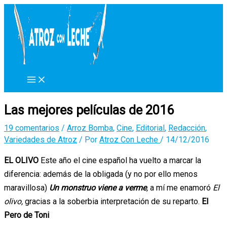
Ir
al
contenido
Las mejores películas de 2016
19 comentarios
/
Arroz Bomba
,
Cine
,
Editorial
,
Redacción
,
Variedades de Atroz
/ Por
Atroz Con Leche
/
14/12/2016
EL OLIVO
Este año el cine español ha vuelto a marcar la
diferencia: además de la obligada (y no por ello menos
maravillosa)
Un monstruo viene a verme
,
a mí me enamoró
El
olivo,
gracias a la soberbia interpretación de su reparto.
El
Pero de Toni