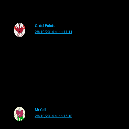
muy…..visto ( Matías Prats dixit)
C. del Palote
28/10/2016 a las 11:11
Jaja. Mira que hay Santos siniestros Hilde, pero ir con
los ojos en la mano siempre me ha parecido… ufff
miedito. Por cierto veo que a tu Santa ya le ha llegado el
implante. ¿En qué clínica privada se lo ha hecho? La mía
es que está en la lista de espera de la Seguridad
Social…
Mr Call
28/10/2016 a las 15:18