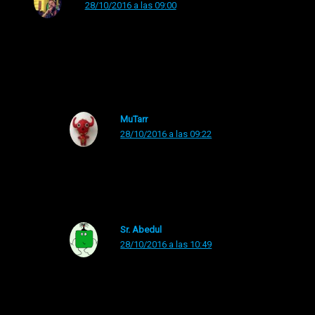
28/10/2016 a las 09:00
Palote, hay demasiadas bandejas con ojos en este lado
del Misissippi…
MuTarr
28/10/2016 a las 09:22
sois hermanas gemelas!
Sr. Abedul
28/10/2016 a las 10:49
Es verdad. Pudiendo llevar una bandeja repletita
de tetas como yo….lo de los ojos esta