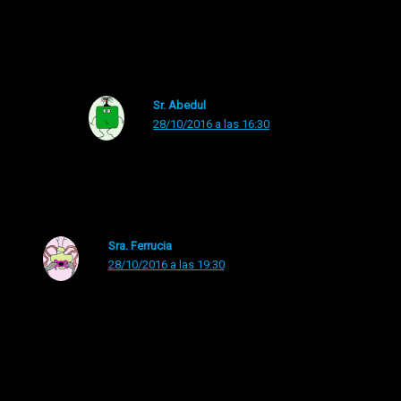
Me pido ir de San Sastark cargándome bastardos… o de
San Gría hasta el ojete
Sr. Abedul
28/10/2016 a las 16:30
Jo….tu si que sabes….
Sra. Ferrucia
28/10/2016 a las 19:30
Yo iría de San Dunguera con gorro a lo Carmen Miranda y
bailando con maracas a modo de Charo Baeza diciendo
cuchi cuchi o también de San José de Cupertino, que
volaba sólo por los aires by himself sin necesidad de