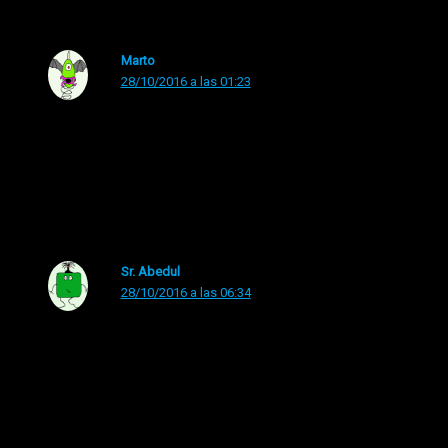
Marto
28/10/2016 a las 01:23
Es innegable la capacidad persuasiva de la Iglesia
Católica. Han conseguido que una fiesta que antes me
traía sin cuidado ahora de pronto me caiga simpática.
Sr. Abedul
28/10/2016 a las 06:34
Yo me disfrazaria de Santa Águeda, que fue martirizada
amputandole las tetas. Y llevaría una bandeja con un
surtido de prótesis que ríete tu de La veneno , Samanta
Fox o Alaska juntas. Pero en plan Santa Águeda sex :