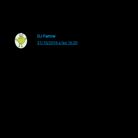
sustancias psicotrópicas ni el gastazo de money, qué
partidazo!!
DJ Farrow
31/10/2016 a las 16:20
Misioneras de Granada prepararan un ‘Holywins’ con
disfraces de Santos frente a ‘Halloween’
http://www.ideal.es/granada/201610/30/misioneras-
granada-prepara-holywins-20161030132400.html
Los comentarios están cerrados.