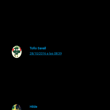
con un mostradorcillo tipo ‘vendo cigarrillos en un
casino en los años 30’,Eso si…con los estirones que me
da mi marido los pezones lo mismo me disfrazó así
mañana sabadete con un par de días de antelación, si
eso.
Toño Savall
28/10/2016 a las 08:39
Como no me se ninguna vida y martirio de Santo alguno
me disfrazarse de homófobo, que me dan mucho asco.
San Homófobo, con un puño americano para dar palizas
a las maricas
Hilde