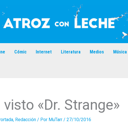
ine
Cómic
Internet
Literatura
Medios
Música
visto «Dr. Strange»
ortada
,
Redacción
/ Por
MuTarr
/
27/10/2016