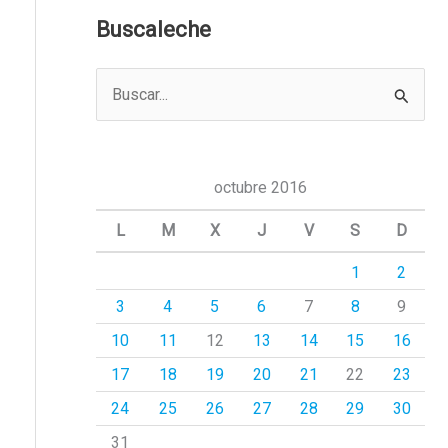
Buscaleche
B
u
s
c
octubre 2016
a
L
M
X
J
V
S
D
r
1
2
p
3
4
5
6
7
8
9
o
r
10
11
12
13
14
15
16
:
17
18
19
20
21
22
23
24
25
26
27
28
29
30
31