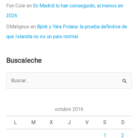
Fon Cole
en
En Madrid lo han conseguido, al menos en
2026
DMalignus
en
Björk y Yara Polana: la prueba definitiva de
que Islandia no es un país normal
Buscaleche
B
u
s
c
octubre 2016
a
L
M
X
J
V
S
D
r
1
2
p