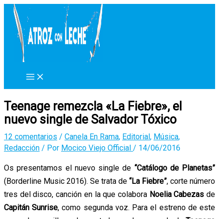
Ir
al
contenido
Teenage remezcla «La Fiebre», el
nuevo single de Salvador Tóxico
12 comentarios
/
Canela En Rama
,
Editorial
,
Música
,
Redacción
/ Por
Mocico Viejo Official
/
14/06/2016
Os presentamos el nuevo single de
“Catálogo de Planetas”
(Borderline Music 2016). Se trata de
“La Fiebre”
, corte número
tres del disco, canción en la que colabora
Noelia Cabezas
de
Capitán Sunrise
, como segunda voz. Para el estreno de este