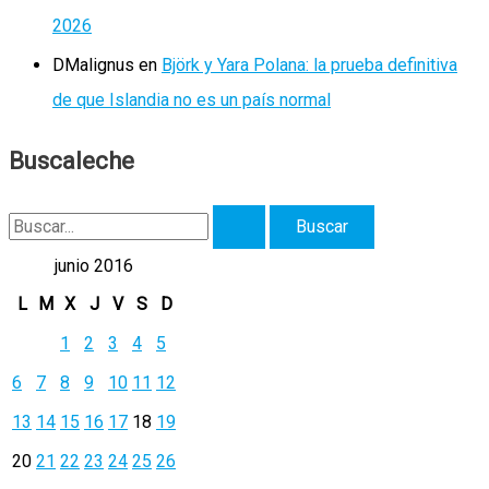
2026
DMalignus
en
Björk y Yara Polana: la prueba definitiva
de que Islandia no es un país normal
Buscaleche
B
u
junio 2016
s
L
M
X
J
V
S
D
c
1
2
3
4
5
a
6
7
8
9
10
11
12
r
13
14
15
16
17
18
19
p
20
21
22
23
24
25
26
o