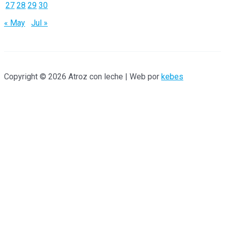
r
27
28
29
30
:
« May
Jul »
Copyright © 2026 Atroz con leche | Web por
kebes