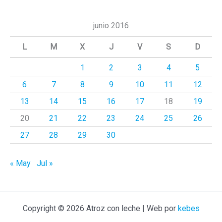
s
c
junio 2016
a
L
M
X
J
V
S
D
r
1
2
3
4
5
p
6
7
8
9
10
11
12
o
r
13
14
15
16
17
18
19
:
20
21
22
23
24
25
26
27
28
29
30
« May
Jul »
Copyright © 2026 Atroz con leche | Web por
kebes