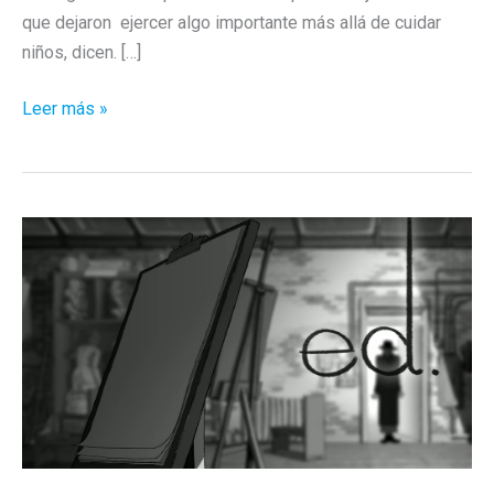
que dejaron ejercer algo importante más allá de cuidar
niños, dicen. […]
Maria
Leer más »
Sibylla:
arte,
insectos
y
feminismo