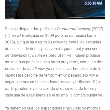
Solo ha dirigido dos películas
Paranormal Activity
(2007)
y
Area 51
(realizada en 2009 pero no estrenada hasta
2015), aunque ha escrito 9 (incluídas todas las secuelas
de su cinta de debut y una versión japonesa) y una serie
de televisión (
The River
), pero Oren Peli -quien produce
no solo sus películas sino otros proyectos, como las dos
secuelas de
Insidious
– ya se ha convertido en uno de los
capitostes del cine de terror. Y en un pesado. No voy a
negar que sea un tío con ideas frescas y brillantes. Sí, lo
es. El problema viene cuando el desarrollo de todas y
cada una de esas ideas es el mismo: la cámara subjetiva.
Ya sabemos que los espectadores han visto ya muchos