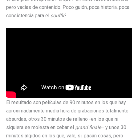
pero vacías de contenido. Poco guión, poca historia, poca
consistencia para el
soufflé
.
El resultado son películas de 90 minutos en los que hay
aproximadamente media hora de grabaciones totalmente
absurdas, otros 30 minutos de relleno -en los que ni
siquiera se molesta en cebar el
grand finale
– y unos 30
minutos álgidos en los que, vale, sí, pasan cosas, pero