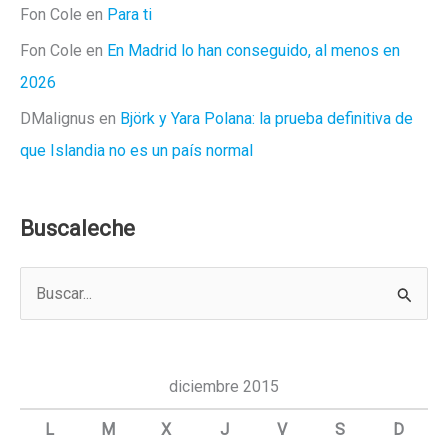
Fon Cole
en
Para ti
Fon Cole
en
En Madrid lo han conseguido, al menos en
2026
DMalignus
en
Björk y Yara Polana: la prueba definitiva de
que Islandia no es un país normal
Buscaleche
B
u
s
c
diciembre 2015
a
L
M
X
J
V
S
D
r