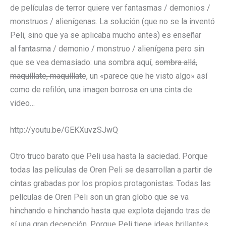
de películas de terror quiere ver fantasmas / demonios /
monstruos / alienígenas. La solución (que no se la inventó
Peli, sino que ya se aplicaba mucho antes) es enseñar
al fantasma / demonio / monstruo / alienígena pero sin
que se vea demasiado: una sombra aquí,
sombra allá,
maquíllate, maquíllate
, un «parece que he visto algo» así
como de refilón, una imagen borrosa en una cinta de
video…
http://youtu.be/GEKXuvzSJwQ
Otro truco barato que Peli usa hasta la saciedad. Porque
todas las películas de Oren Peli se desarrollan a partir de
cintas grabadas por los propios protagonistas. Todas las
películas de Oren Peli son un gran globo que se va
hinchando e hinchando hasta que explota dejando tras de
sí una gran decepción. Porque Peli tiene ideas brillantes,