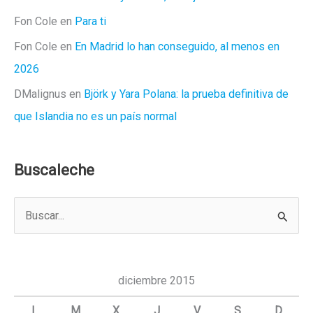
Fon Cole
en
Para ti
Fon Cole
en
En Madrid lo han conseguido, al menos en
2026
DMalignus
en
Björk y Yara Polana: la prueba definitiva de
que Islandia no es un país normal
Buscaleche
B
u
s
c
diciembre 2015
a
L
M
X
J
V
S
D