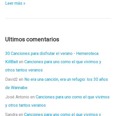
Spunky
Leer más »
nos
regala
una
joya
de
Ultimos comentarios
animación
30 Canciones para disfrutar el verano - Hemeroteca
KillBait
en
Canciones para uno como el que vivimos y
otros tantos veranos
David2
en
No era una canción, era un refugio: los 30 años
de Wannabe
José Antonio
en
Canciones para uno como el que vivimos
y otros tantos veranos
Sandra
en
Canciones para uno como el que vivimos y