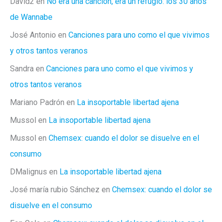
David2
en
No era una canción, era un refugio: los 30 años
de Wannabe
José Antonio
en
Canciones para uno como el que vivimos
y otros tantos veranos
Sandra
en
Canciones para uno como el que vivimos y
otros tantos veranos
Mariano Padrón
en
La insoportable libertad ajena
Mussol
en
La insoportable libertad ajena
Mussol
en
Chemsex: cuando el dolor se disuelve en el
consumo
DMalignus
en
La insoportable libertad ajena
José maría rubio Sánchez
en
Chemsex: cuando el dolor se
disuelve en el consumo