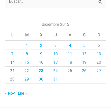
u
s
c
diciembre 2015
a
L
M
X
J
V
S
D
r
1
2
3
4
5
6
p
7
8
9
10
11
12
13
o
r
14
15
16
17
18
19
20
:
21
22
23
24
25
26
27
28
29
30
31
« Nov
Ene »