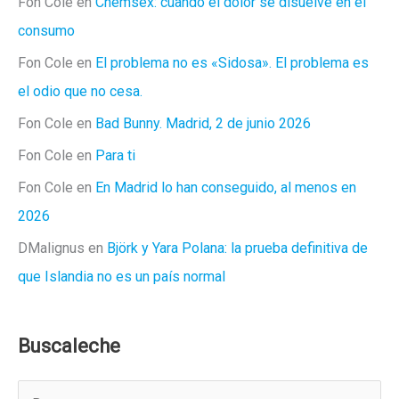
Fon Cole
en
Chemsex: cuando el dolor se disuelve en el
consumo
Fon Cole
en
El problema no es «Sidosa». El problema es
el odio que no cesa.
Fon Cole
en
Bad Bunny. Madrid, 2 de junio 2026
Fon Cole
en
Para ti
Fon Cole
en
En Madrid lo han conseguido, al menos en
2026
DMalignus
en
Björk y Yara Polana: la prueba definitiva de
que Islandia no es un país normal
Buscaleche
B