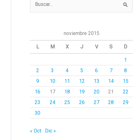
B
u
s
c
noviembre 2015
a
L
M
X
J
V
S
D
r
1
p
2
3
4
5
6
7
8
o
r
9
10
11
12
13
14
15
:
16
17
18
19
20
21
22
23
24
25
26
27
28
29
30
« Oct
Dic »