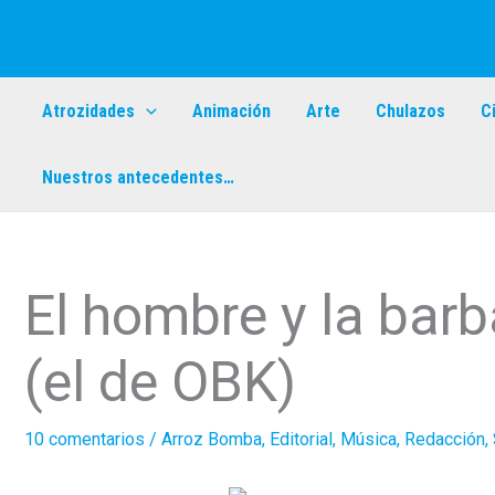
Ir
al
contenido
Atrozidades
Animación
Arte
Chulazos
C
Nuestros antecedentes…
El hombre y la barb
(el de OBK)
10 comentarios
/
Arroz Bomba
,
Editorial
,
Música
,
Redacción
,