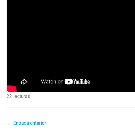
22 lecturas
←
Entrada anterior