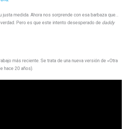
n su justa medida. Ahora nos sorprende con esa barbaza que…
la verdad. Pero es que este intento desesperado de
daddy
trabajo más reciente. Se trata de una nueva versión de «Otra
de hace 20 años).