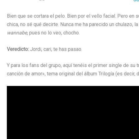
Bien que se cortara el pelo. Bien por el vello facial. Pero e
chica, no sé qué decirte. Nunca me ha parecido un chulazo, 
wannabe
, pues no lo veo, chocho.
Veredicto:
Jordi, cari, te has pasao.
Y para los fans del grupo, aquí tenéis el primer single de su 
canción de amor», tema original del álbum Trilogía (es decir, 