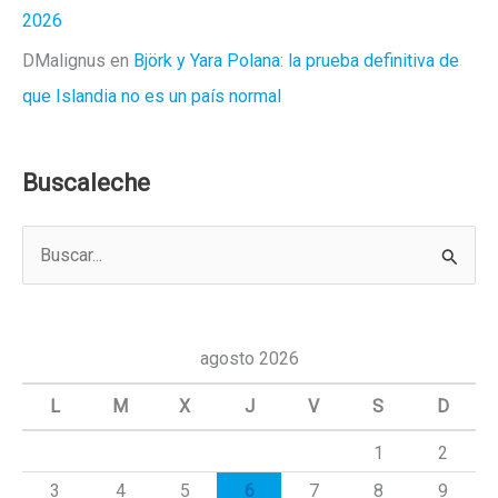
2026
DMalignus
en
Björk y Yara Polana: la prueba definitiva de
que Islandia no es un país normal
Buscaleche
B
u
s
c
agosto 2026
a
L
M
X
J
V
S
D
r
1
2
p
3
4
5
6
7
8
9
o