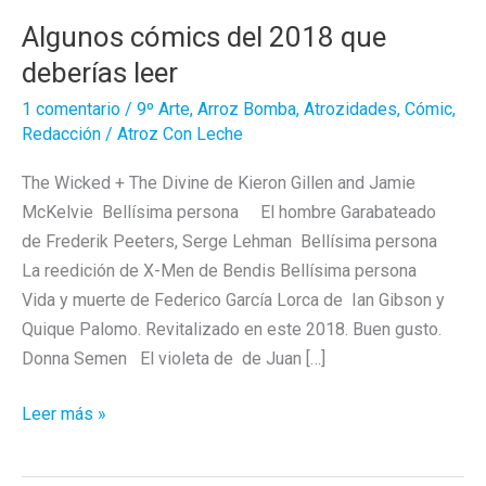
Algunos cómics del 2018 que
deberías leer
1 comentario
/
9º Arte
,
Arroz Bomba
,
Atrozidades
,
Cómic
,
Redacción
/
Atroz Con Leche
The Wicked + The Divine de Kieron Gillen and Jamie
McKelvie Bellísima persona El hombre Garabateado
de Frederik Peeters, Serge Lehman Bellísima persona
La reedición de X-Men de Bendis Bellísima persona
Vida y muerte de Federico García Lorca de Ian Gibson y
Quique Palomo. Revitalizado en este 2018. Buen gusto.
Donna Semen El violeta de de Juan […]
Algunos
Leer más »
cómics
del