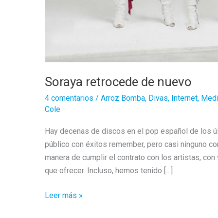
Soraya retrocede de nuevo
4 comentarios
/
Arroz Bomba
,
Divas
,
Internet
,
Med
Cole
Hay decenas de discos en el pop español de los úl
público con éxitos remember, pero casi ninguno co
manera de cumplir el contrato con los artistas, co
que ofrecer. Incluso, hemos tenido […]
Soraya
Leer más »
retrocede