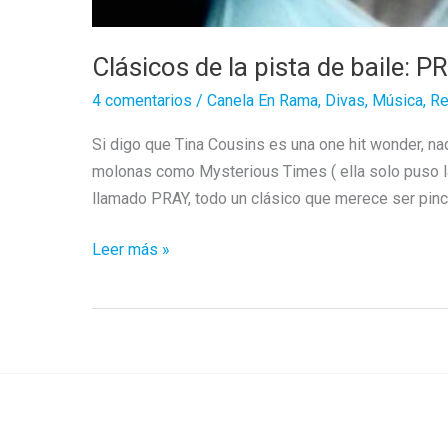
Clásicos de la pista de baile: 
4 comentarios
/
Canela En Rama
,
Divas
,
Música
,
Re
Si digo que Tina Cousins es una one hit wonder, n
molonas como Mysterious Times ( ella solo puso la
llamado PRAY, todo un clásico que merece ser pinch
Clásicos
Leer más »
de
la
pista
de
baile:
PRAY
de