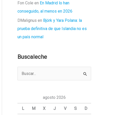
Fon Cole
en
En Madrid lo han
conseguido, al menos en 2026
DMalignus
en
Björk y Yara Polana: la
prueba definitiva de que Islandia no es
un país normal
Buscaleche
B
u
s
c
agosto 2026
a
L
M
X
J
V
S
D
r