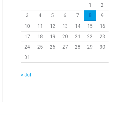
1
2
p
3
4
5
6
7
8
9
o
r
10
11
12
13
14
15
16
:
17
18
19
20
21
22
23
24
25
26
27
28
29
30
31
« Jul