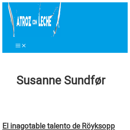
Ir
al
contenido
Susanne Sundfør
El inagotable talento de Röyksopp