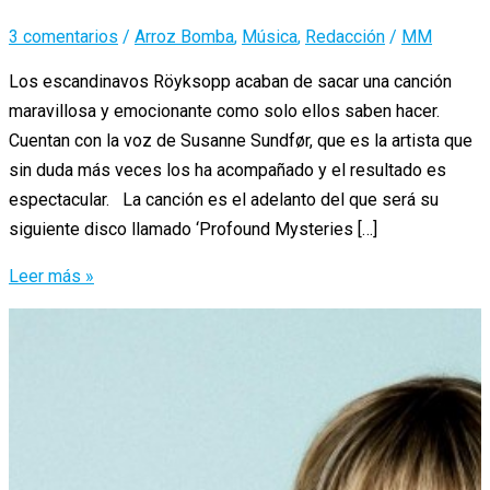
3 comentarios
/
Arroz Bomba
,
Música
,
Redacción
/
MM
Los escandinavos Röyksopp acaban de sacar una canción
maravillosa y emocionante como solo ellos saben hacer.
Cuentan con la voz de Susanne Sundfør, que es la artista que
sin duda más veces los ha acompañado y el resultado es
espectacular. La canción es el adelanto del que será su
siguiente disco llamado ‘Profound Mysteries […]
El
Leer más »
inagotable
talento
de
Röyksopp