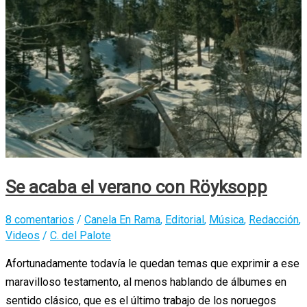
de
Susanne
Sundfør
Se acaba el verano con Röyksopp
8 comentarios
/
Canela En Rama
,
Editorial
,
Música
,
Redacción
,
Videos
/
C. del Palote
Afortunadamente todavía le quedan temas que exprimir a ese
maravilloso testamento, al menos hablando de álbumes en
sentido clásico, que es el último trabajo de los noruegos