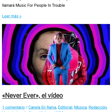
llamará Music For People In Trouble
Ganazas
Leer más »
de
lo
nuevo
de
Susanne
Sundfør
«Never Ever», el vídeo
1 comentario
/
Canela En Rama
,
Editorial
,
Música
,
Redacción
,