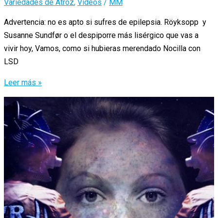
Variedades de Atroz
,
Videos
/
MM
Advertencia: no es apto si sufres de epilepsia. Röyksopp y
Susanne Sundfør o el despiporre más lisérgico que vas a
vivir hoy, Vamos, como si hubieras merendado Nocilla con
LSD
«Never
Leer más »
Ever»,
el
vídeo