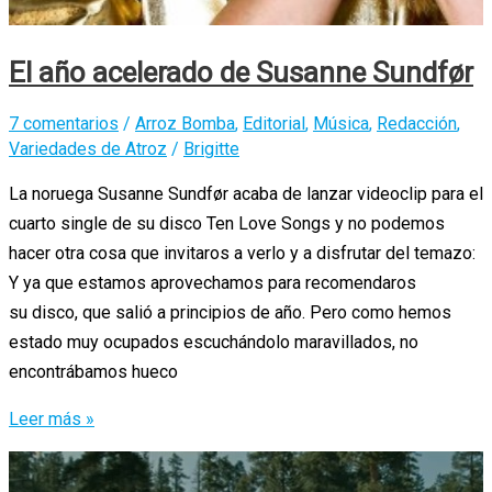
El año acelerado de Susanne Sundfør
7 comentarios
/
Arroz Bomba
,
Editorial
,
Música
,
Redacción
,
Variedades de Atroz
/
Brigitte
La noruega Susanne Sundfør acaba de lanzar videoclip para el
cuarto single de su disco Ten Love Songs y no podemos
hacer otra cosa que invitaros a verlo y a disfrutar del temazo:
Y ya que estamos aprovechamos para recomendaros
su disco, que salió a principios de año. Pero como hemos
estado muy ocupados escuchándolo maravillados, no
encontrábamos hueco
El
Leer más »
año
acelerado