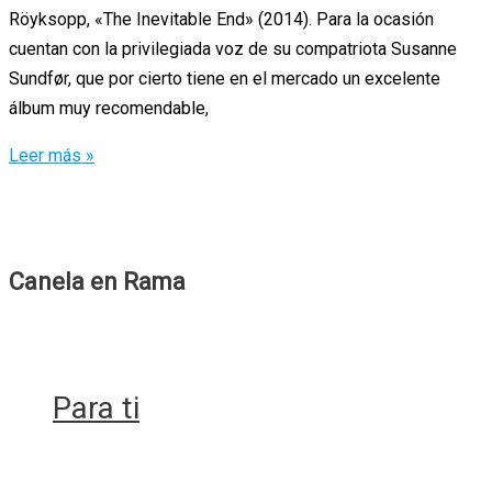
Röyksopp, «The Inevitable End» (2014). Para la ocasión
cuentan con la privilegiada voz de su compatriota Susanne
Sundfør, que por cierto tiene en el mercado un excelente
álbum muy recomendable,
Se
Leer más »
acaba
el
verano
con
Canela en Rama
Röyksopp
Para ti