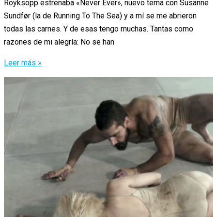
Röyksopp estrenaba «Never Ever», nuevo tema con Susanne
Sundfør (la de Running To The Sea) y a mí se me abrieron
todas las carnes. Y de esas tengo muchas. Tantas como
razones de mi alegría: No se han
¡Röyksopp
Leer más »
vuelven!