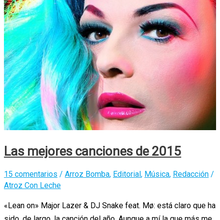
videoclips
de
2015
Las mejores canciones de 2015
15 comentarios
/
Arroz Bomba
,
Editorial
,
Música
,
Redacción
/
Atroz Con Leche
«Lean on» Major Lazer & DJ Snake feat. Mø: está claro que ha
sido, de largo, la canción del año. Aunque a mí la que más me