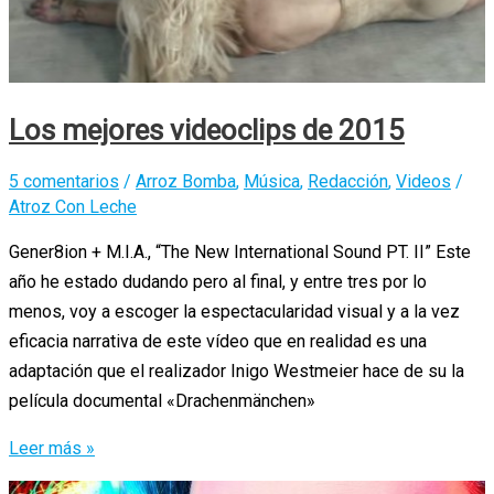
Los mejores videoclips de 2015
5 comentarios
/
Arroz Bomba
,
Música
,
Redacción
,
Videos
/
Atroz Con Leche
Gener8ion + M.I.A., “The New International Sound PT. II” Este
año he estado dudando pero al final, y entre tres por lo
menos, voy a escoger la espectacularidad visual y a la vez
eficacia narrativa de este vídeo que en realidad es una
adaptación que el realizador Inigo Westmeier hace de su la
película documental «Drachenmänchen»
Los
Leer más »
mejores