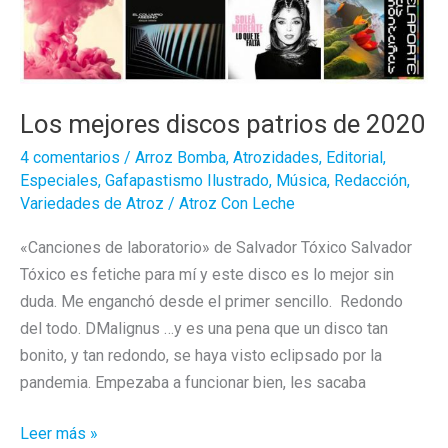
luminosa
bulería
del
ritmo
Los mejores discos patrios de 2020
4 comentarios
/
Arroz Bomba
,
Atrozidades
,
Editorial
,
Especiales
,
Gafapastismo Ilustrado
,
Música
,
Redacción
,
Variedades de Atroz
/
Atroz Con Leche
«Canciones de laboratorio» de Salvador Tóxico Salvador
Tóxico es fetiche para mí y este disco es lo mejor sin
duda. Me enganchó desde el primer sencillo. Redondo
del todo. DMalignus …y es una pena que un disco tan
bonito, y tan redondo, se haya visto eclipsado por la
pandemia. Empezaba a funcionar bien, les sacaba
Los
Leer más »