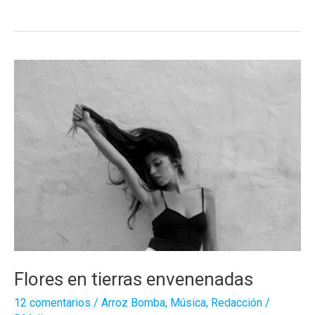
mejores
discos
patrios
de
2020
Flores en tierras envenenadas
12 comentarios
/
Arroz Bomba
,
Música
,
Redacción
/