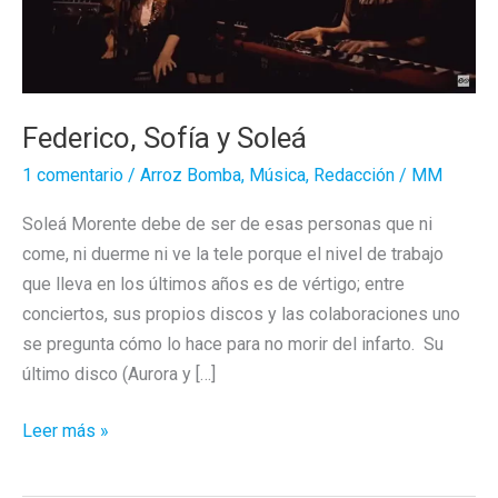
Federico, Sofía y Soleá
1 comentario
/
Arroz Bomba
,
Música
,
Redacción
/
MM
Soleá Morente debe de ser de esas personas que ni
come, ni duerme ni ve la tele porque el nivel de trabajo
que lleva en los últimos años es de vértigo; entre
conciertos, sus propios discos y las colaboraciones uno
se pregunta cómo lo hace para no morir del infarto. Su
último disco (Aurora y […]
Federico,
Leer más »
Sofía
y