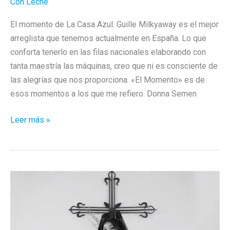
Con Leche
El momento de La Casa Azul. Guille Milkyaway es el mejor
arreglista que tenemos actualmente en España. Lo que
conforta tenerlo en las filas nacionales elaborando con
tanta maestría las máquinas, creo que ni es consciente de
las alegrías que nos proporciona. «El Momento» es de
esos momentos a los que me refiero. Donna Semen
Las
Leer más »
mejores
canciones
(en
español)
del
2018