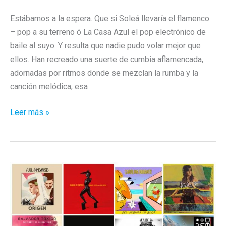
Estábamos a la espera. Que si Soleá llevaría el flamenco
– pop a su terreno ó La Casa Azul el pop electrónico de
baile al suyo. Y resulta que nadie pudo volar mejor que
ellos. Han recreado una suerte de cumbia aflamencada,
adornadas por ritmos donde se mezclan la rumba y la
canción melódica; esa
Soleá
Leer más »
y
La
Casa
Azul:
los
verdiales
y
la