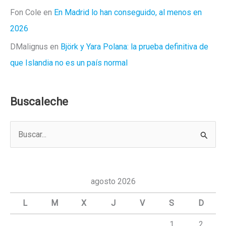
Fon Cole
en
En Madrid lo han conseguido, al menos en
2026
DMalignus
en
Björk y Yara Polana: la prueba definitiva de
que Islandia no es un país normal
Buscaleche
B
u
s
c
agosto 2026
a
L
M
X
J
V
S
D
r
1
2
p