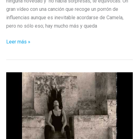
ninguna novedad y no había sorpresas, te equivocas. Un
gran vídeo con una canción que recoge un porrón de
influencias aunque es inevitable acordarse de Camela,
pero no sólo eso; hay mucho más y queda
Soleá
Leer más »
Morente
lo
vuelve
a
petar