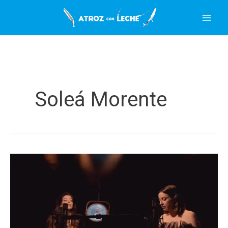
Ir
al
contenido
Soleá Morente