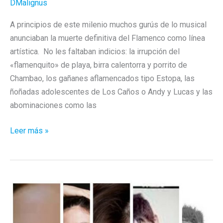
DMalignus
A principios de este milenio muchos gurús de lo musical
anunciaban la muerte definitiva del Flamenco como línea
artística. No les faltaban indicios: la irrupción del
«flamenquito» de playa, birra calentorra y porrito de
Chambao, los gañanes aflamencados tipo Estopa, las
ñoñadas adolescentes de Los Caños o Andy y Lucas y las
abominaciones como las
Flores
Leer más »
en
tierras
envenenadas