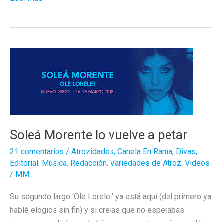
Morente
ha
hecho
uno
de
los
discos
del
año
Soleá Morente lo vuelve a petar
21 comentarios
/
Atrozidades
,
Canela En Rama
,
Divas
,
Editorial
,
Música
,
Redacción
,
Variedades de Atroz
,
Videos
/
MM
Su segundo largo ‘Ole Lorelei’ ya está aquí (del primero ya
hablé elogios sin fin) y si creías que no esperabas