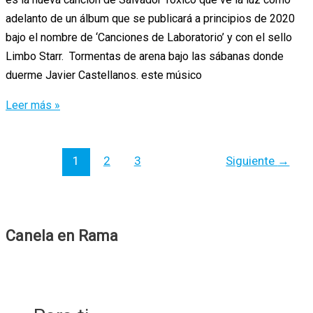
adelanto de un álbum que se publicará a principios de 2020
bajo el nombre de ‘Canciones de Laboratorio’ y con el sello
Limbo Starr. Tormentas de arena bajo las sábanas donde
duerme Javier Castellanos. este músico
‘Serpiente
Leer más »
Terciopelo’,
lo
1
2
3
Siguiente
→
nuevo
de
Salvador
Tóxico
Canela en Rama