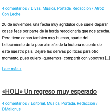
4 comentarios
/
Divas
,
Música
,
Portada
,
Redacción
/
Atroz
Con Leche
20 de noviembre, una fecha muy agridulce que suele deparar
cosas feas por parte de la horda reaccionaria que nos acecha.
Pero tiene cosas tambien muy buenas, aparte del
fallecimiento de la peor alimaña de la historia reciente de
este nuestro país. Dejaré las derivas políticas para otro
momento, pues quiero -queremos- compartir con vosotres […]
Algora
Leer más »
y
Amigos
«HOLI» Un regreso muy esperado
4 comentarios
/
Editorial
,
Música
,
Portada
,
Redacción
/
DMalignus