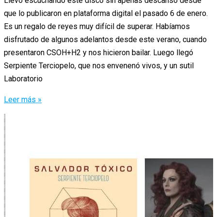
Llevo escuchando este disco sin apenas descanso desde
que lo publicaron en plataforma digital el pasado 6 de enero.
Es un regalo de reyes muy difícil de superar. Habíamos
disfrutado de algunos adelantos desde este verano, cuando
presentaron CSOH+H2 y nos hicieron bailar. Luego llegó
Serpiente Terciopelo, que nos envenenó vivos, y un sutil
Laboratorio
Salvador
Leer más »
Tóxico
nos
vuelve
a
hechizar