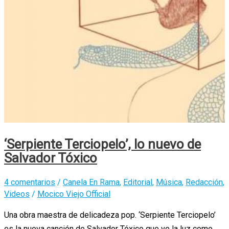
‘Serpiente Terciopelo’, lo nuevo de
Salvador Tóxico
4 comentarios
/
Canela En Rama
,
Editorial
,
Música
,
Redacción
,
Videos
/
Mocico Viejo Official
Una obra maestra de delicadeza pop. ‘Serpiente Terciopelo’
es la nueva canción de Salvador Tóxico que ve la luz como