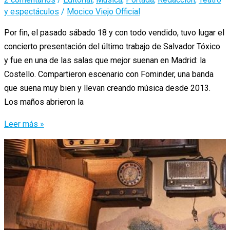
y espectáculos
/
Mocico Viejo Official
Por fin, el pasado sábado 18 y con todo vendido, tuvo lugar el
concierto presentación del último trabajo de Salvador Tóxico
y fue en una de las salas que mejor suenan en Madrid: la
Costello. Compartieron escenario con Fominder, una banda
que suena muy bien y llevan creando música desde 2013.
Los maños abrieron la
Mano
Leer más »
a
mano
con
la
puesta
de
largo