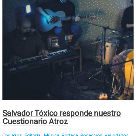
Tóxico
Salvador Tóxico responde nuestro
Cuestionario Atroz
Chulazos
,
Editorial
,
Música
,
Portada
,
Redacción
,
Variedades