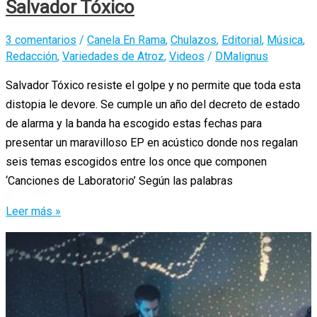
Salvador Tóxico
3 comentarios
/
Canela En Rama
,
Chulazos
,
Editorial
,
Música
,
Redacción
,
Variedades de Atroz
,
Videos
/
DMalignus
Salvador Tóxico resiste el golpe y no permite que toda esta
distopia le devore. Se cumple un año del decreto de estado
de alarma y la banda ha escogido estas fechas para
presentar un maravilloso EP en acústico donde nos regalan
seis temas escogidos entre los once que componen
‘Canciones de Laboratorio’ Según las palabras
Entramos
Leer más »
‘En
El
Laboratorio’
de
Salvador