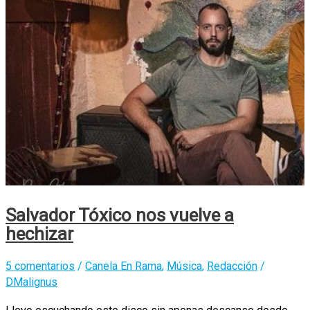
de
Salvador
Tóxico
Salvador Tóxico nos vuelve a
hechizar
5 comentarios
/
Canela En Rama
,
Música
,
Redacción
/
DMalignus