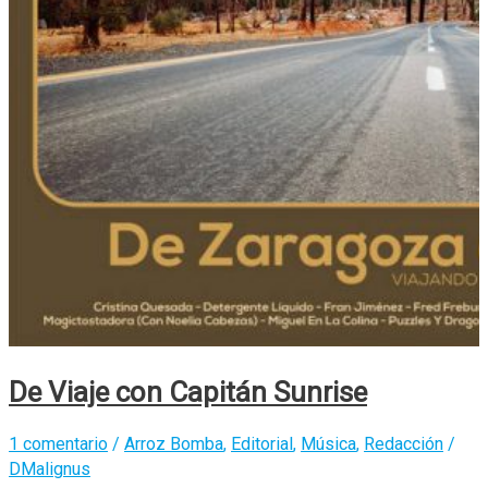
De Viaje con Capitán Sunrise
1 comentario
/
Arroz Bomba
,
Editorial
,
Música
,
Redacción
/
DMalignus