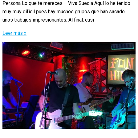
Persona Lo que te mereces – Viva Suecia Aquí lo he tenido
muy muy difícil pues hay muchos grupos que han sacado
unos trabajos impresionantes. Al final, casi
Algunas
Leer más »
de
las
mejores
canciones
españolas
de
2019