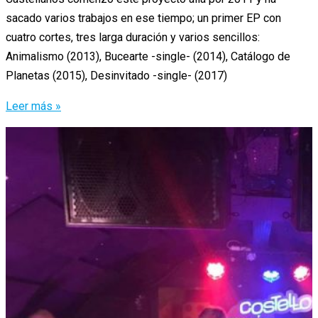
sacado varios trabajos en ese tiempo; un primer EP con
cuatro cortes, tres larga duración y varios sencillos:
Animalismo (2013), Bucearte -single- (2014), Catálogo de
Planetas (2015), Desinvitado -single- (2017)
Salvador
Leer más »
Tóxico:
Los
Remixes