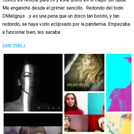
Me enganchó desde el primer sencillo. Redondo del todo.
DMalignus …y es una pena que un disco tan bonito, y tan
redondo, se haya visto eclipsado por la pandemia. Empezaba
a funcionar bien, les sacaba
Los
Leer más »
mejores
discos
patrios
de
2020