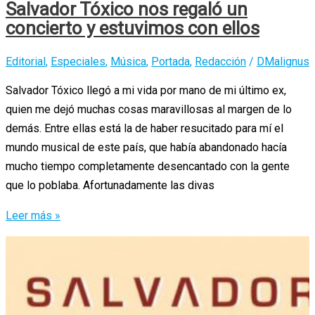
Salvador Tóxico nos regaló un
concierto y estuvimos con ellos
Editorial
,
Especiales
,
Música
,
Portada
,
Redacción
/
DMalignus
Salvador Tóxico llegó a mi vida por mano de mi último ex,
quien me dejó muchas cosas maravillosas al margen de lo
demás. Entre ellas está la de haber resucitado para mí el
mundo musical de este país, que había abandonado hacía
mucho tiempo completamente desencantado con la gente
que lo poblaba. Afortunadamente las divas
Salvador
Leer más »
Tóxico
nos
regaló
un
concierto