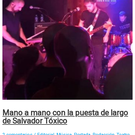
Mano a mano con la puesta de largo
de Salvador Tóxico
2 comentarios
/
Editorial
,
Música
,
Portada
,
Redacción
,
Teatro