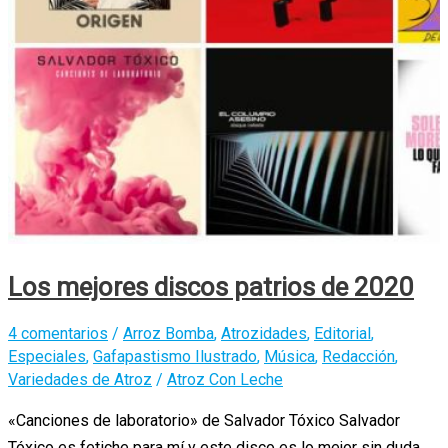
Los mejores discos patrios de 2020
4 comentarios
/
Arroz Bomba
,
Atrozidades
,
Editorial
,
Especiales
,
Gafapastismo Ilustrado
,
Música
,
Redacción
,
Variedades de Atroz
/
Atroz Con Leche
«Canciones de laboratorio» de Salvador Tóxico Salvador
Tóxico es fetiche para mí y este disco es lo mejor sin duda.