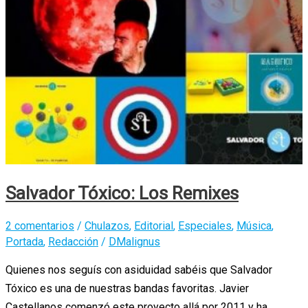
Salvador Tóxico: Los Remixes
2 comentarios
/
Chulazos
,
Editorial
,
Especiales
,
Música
,
Portada
,
Redacción
/
DMalignus
Quienes nos seguís con asiduidad sabéis que Salvador
Tóxico es una de nuestras bandas favoritas. Javier
Castellanos comenzó este proyecto allá por 2011 y ha