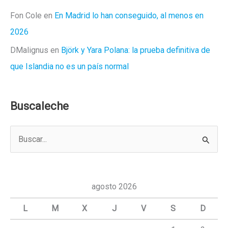
Fon Cole
en
En Madrid lo han conseguido, al menos en
2026
DMalignus
en
Björk y Yara Polana: la prueba definitiva de
que Islandia no es un país normal
Buscaleche
B
u
s
c
agosto 2026
a
L
M
X
J
V
S
D
r