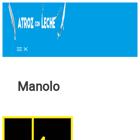
Ir
al
contenido
Manolo