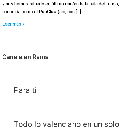
y nos hemos situado en último rincón de la sala del fondo,
conocida como el PutiCluw (así, con […]
El
Leer más »
12
Club:
Reconstruyendo
la
Canela en Rama
Noche
de
Madrid
Para ti
Todo lo valenciano en un solo