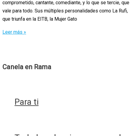
comprometido, cantante, comediante, y lo que se tercie, que
vale para todo. Sus múltiples personalidades como La Rufi,
que triunfa en la EITB, la Mujer Gato
Yogurinha
Leer más »
Borova:
La
espía
que
Canela en Rama
surgió
del
frío
Para ti