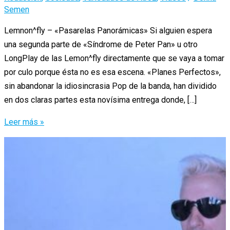
Semen
Lemnon^fly – «Pasarelas Panorámicas» Si alguien espera
una segunda parte de «Síndrome de Peter Pan» u otro
LongPlay de las Lemon^fly directamente que se vaya a tomar
por culo porque ésta no es esa escena. «Planes Perfectos»,
sin abandonar la idiosincrasia Pop de la banda, han dividido
en dos claras partes esta novísima entrega donde, […]
Lemon^Fly
Leer más »
–
«Planes
Perfectos»
/
Le
Dan
Magia