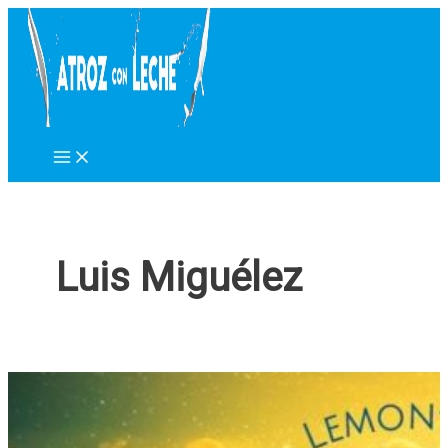
Ir
al
contenido
Luis Miguélez