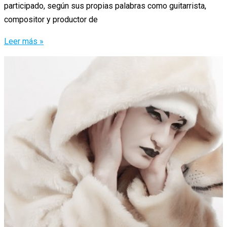
participado, según sus propias palabras como guitarrista,
compositor y productor de
Luis
Leer más »
Miguélez
se
atreve
con
nuestro
cuestionario
atroz