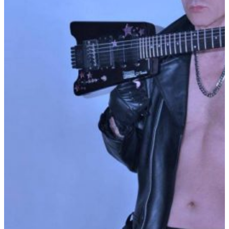
A
La
Ciudad
Y
La
Ciudad
Siempre
Necesita
Magia