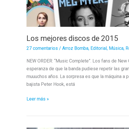
Los mejores discos de 2015
27 comentarios
/
Arroz Bomba
,
Editorial
,
Música
,
R
NEW ORDER: “Music Complete”. Los fans de New Or
esperanza de que la banda pudiese repetir las gr
muuuchos años. La sorpresa es que la máquina a pe
bajista Peter Hook, está
Los
Leer más »
mejores
discos
de