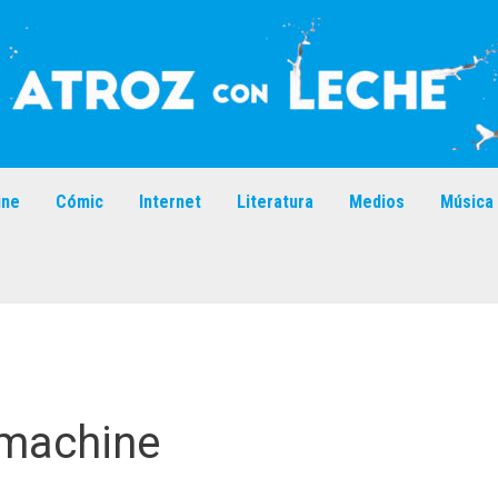
ine
Cómic
Internet
Literatura
Medios
Música
 machine