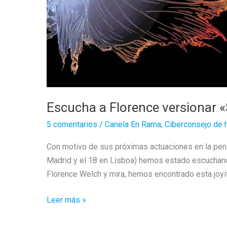
Escucha a Florence versionar 
5 comentarios
/
Canela En Rama
,
Ciberconsejo de 
Con motivo de sus próximas actuaciones en la penín
Madrid y el 18 en Lisboa) hemos estado escuchan
Florence Welch y mira, hemos encontrado esta joyit
Escucha
Leer más »
a
Florence