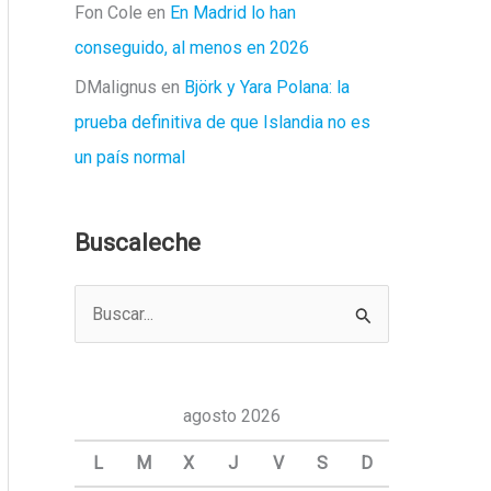
Fon Cole
en
En Madrid lo han
conseguido, al menos en 2026
DMalignus
en
Björk y Yara Polana: la
prueba definitiva de que Islandia no es
un país normal
Buscaleche
B
u
s
c
agosto 2026
a
L
M
X
J
V
S
D
r