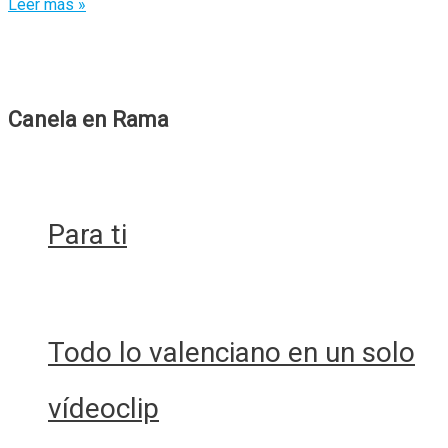
Para
Leer más »
cuando
todo
esto
acabe…
Canela en Rama
Para ti
Todo lo valenciano en un solo
vídeoclip