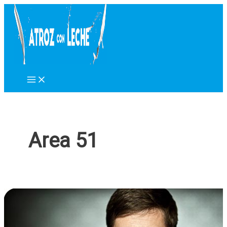
Ir
al
contenido
Area 51