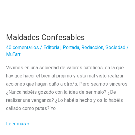
es
ATROZ!
Maldades Confesables
40 comentarios
/
Editorial
,
Portada
,
Redacción
,
Sociedad
/
MuTarr
Vivimos en una sociedad de valores católicos, en la que
hay que hacer el bien al prójimo y está mal visto realizar
acciones que hagan daño a otro/s. Pero seamos sinceros
¿Nunca habéis gozado con la idea de ser malo? ¿De
realizar una venganza? ¿Lo habéis hecho y os lo habéis
callado como putas? Yo
Maldades
Leer más »
Confesables