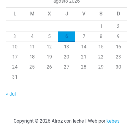
agosto 2026
a
L
M
X
J
V
S
D
r
1
2
p
3
4
5
6
7
8
9
o
r
10
11
12
13
14
15
16
:
17
18
19
20
21
22
23
24
25
26
27
28
29
30
31
« Jul
Copyright © 2026 Atroz con leche | Web por
kebes