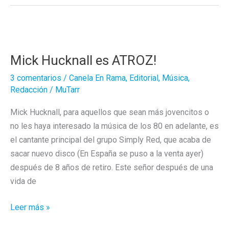
¿In-
dignidad?
Mick Hucknall es ATROZ!
3 comentarios
/
Canela En Rama
,
Editorial
,
Música
,
Redacción
/
MuTarr
Mick Hucknall, para aquellos que sean más jovencitos o
no les haya interesado la música de los 80 en adelante, es
el cantante principal del grupo Simply Red, que acaba de
sacar nuevo disco (En España se puso a la venta ayer)
después de 8 años de retiro. Este señor después de una
vida de
Mick
Leer más »
Hucknall