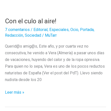
Con el culo al aire!
7 comentarios
/
Editorial
,
Especiales
,
Ocio
,
Portada
,
Redacción
,
Sociedad
/
MuTarr
Querid@s amig@s, Este año, y por cuarta vez no
consecutiva, he venido a Vera (Almería) a pasar unos días
de vacaciones, huyendo del calor y de la ropa opresiva.
Para quien no lo sepa, Vera es uno de los pocos reductos
naturistas de España (Ver el post del PdT). Llevo siendo
nudista desde los 20
Con
Leer más »
el
culo