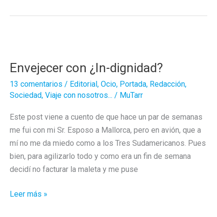
de
Mairena!
Strain
Season
Envejecer con ¿In-dignidad?
2.
13 comentarios
/
Editorial
,
Ocio
,
Portada
,
Redacción
,
Sociedad
,
Viaje con nosotros...
/
MuTarr
Este post viene a cuento de que hace un par de semanas
me fui con mi Sr. Esposo a Mallorca, pero en avión, que a
mí no me da miedo como a los Tres Sudamericanos. Pues
bien, para agilizarlo todo y como era un fin de semana
decidí no facturar la maleta y me puse
Envejecer
Leer más »
con