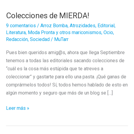
Colecciones de MIERDA!
9 comentarios
/
Arroz Bomba
,
Atrozidades
,
Editorial
,
Literatura
,
Moda Pronta y otros mariconismos
,
Ocio
,
Redacción
,
Sociedad
/
MuTarr
Pues bien queridos amig@s, ahora que llega Septiembre
tenemos a todas las editoriales sacando colecciones de
“cuál es la cosa más estúpida que te atreves a
coleccionar” y gastarte para ello una pasta. ¡Qué ganas de
comprármelos todos! Sí, todos hemos hablado de esto en
algún momento y seguro que más de un blog se […]
Colecciones
Leer más »
de
MIERDA!