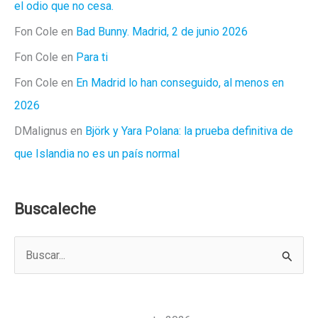
el odio que no cesa.
Fon Cole
en
Bad Bunny. Madrid, 2 de junio 2026
Fon Cole
en
Para ti
Fon Cole
en
En Madrid lo han conseguido, al menos en
2026
DMalignus
en
Björk y Yara Polana: la prueba definitiva de
que Islandia no es un país normal
Buscaleche
B
u
s
c