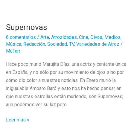
al
aire!
Supernovas
6 comentarios
/
Arte
,
Atrozidades
,
Cine
,
Divas
,
Medios
,
Música
,
Redacción
,
Sociedad
,
TV
,
Variedades de Atroz
/
MuTarr
Hace poco murió Marujita Díaz, una actriz y cantante única
en España, y no sólo por su movimiento de ojos sino por
cómo dio color a nuestras noticias. En Enero murió la
inigualable Amparo Baró y esto nos ha hecho pensar en
que nuestras estrellas están muriendo, son Supernovas;
aún podemos ver su luz pero
Supernovas
Leer más »