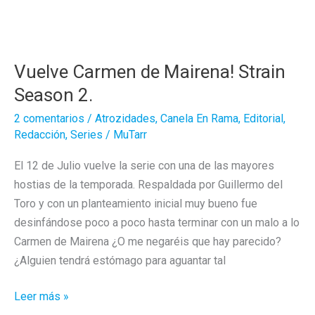
a
su
hijo?
Vuelve Carmen de Mairena! Strain
Season 2.
2 comentarios
/
Atrozidades
,
Canela En Rama
,
Editorial
,
Redacción
,
Series
/
MuTarr
El 12 de Julio vuelve la serie con una de las mayores
hostias de la temporada. Respaldada por Guillermo del
Toro y con un planteamiento inicial muy bueno fue
desinfándose poco a poco hasta terminar con un malo a lo
Carmen de Mairena ¿O me negaréis que hay parecido?
¿Alguien tendrá estómago para aguantar tal
Vuelve
Leer más »
Carmen