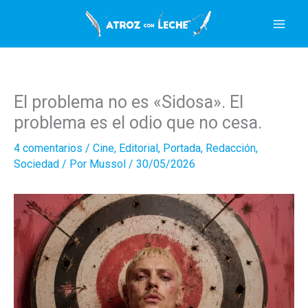
Ir
al
contenido
El problema no es «Sidosa». El
problema es el odio que no cesa.
4 comentarios
/
Cine
,
Editorial
,
Portada
,
Redacción
,
Sociedad
/ Por
Mussol
/
30/05/2026