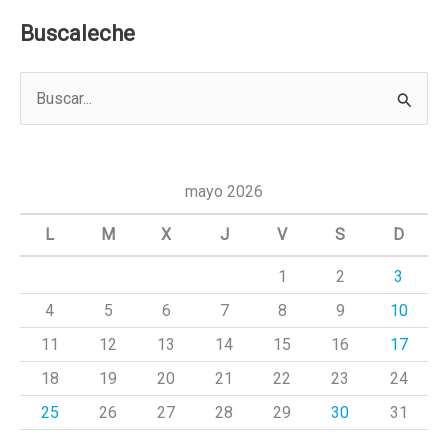
Buscaleche
B
u
s
c
mayo 2026
a
L
M
X
J
V
S
D
r
1
2
3
p
4
5
6
7
8
9
10
o
r
11
12
13
14
15
16
17
:
18
19
20
21
22
23
24
25
26
27
28
29
30
31