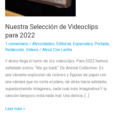
Nuestra Selección de Videoclips
para 2022
1 comentario
/
Atrozidades
,
Editorial
,
Especiales
,
Portada
,
Redacción
,
Videos
/
Atroz Con Leche
Y ahora llega el turno de los videoclips. Para 2022 hemos
señalado estos: “We go back” De Animal Collective. Es
una vibrante explosión de colores y figuras de papel con
una cámara que no corta el plano, de atrás hacia adelante,
superponiendo imágenes, cada cual más imaginativa.Y la
canción tampoco está nada mal. Una delicia. […]
Nuestra
Leer más »