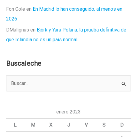
Fon Cole
en
En Madrid lo han conseguido, al menos en
2026
DMalignus
en
Björk y Yara Polana: la prueba definitiva de
que Islandia no es un país normal
Buscaleche
B
u
s
c
enero 2023
a
L
M
X
J
V
S
D
r