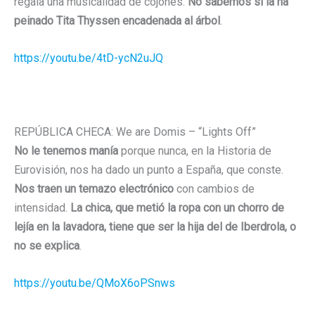
regala una musicalidad de cojones.
No sabemos si la ha
peinado Tita Thyssen encadenada al árbol
.
https://youtu.be/4tD-ycN2uJQ
REPÚBLICA CHECA: We are Domis – “Lights Off”
No le tenemos manía
porque nunca, en la Historia de
Eurovisión, nos ha dado un punto a España, que conste.
Nos traen un temazo electrónico
con cambios de
intensidad.
La chica, que metió la ropa con un chorro de
lejía en la lavadora, tiene que ser la hija del de Iberdrola, o
no se explica
.
https://youtu.be/QMoX6oPSnws