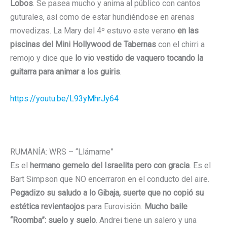
Lobos
. Se pasea mucho y anima al público con cantos
guturales, así como de estar hundiéndose en arenas
movedizas. La Mary del 4º estuvo este verano
en las
piscinas del Mini Hollywood de Tabernas
con el chirri a
remojo y dice que
lo vio vestido de vaquero tocando la
guitarra para animar a los guiris
.
https://youtu.be/L93yMhrJy64
RUMANÍA: WRS – “Llámame”
Es el
hermano gemelo del Israelita pero con gracia
. Es el
Bart Simpson que NO encerraron en el conducto del aire.
Pegadizo su saludo a lo Gibaja, suerte que no copió su
estética revientaojos
para Eurovisión.
Mucho baile
“Roomba”: suelo y suelo
. Andrei tiene un salero y una