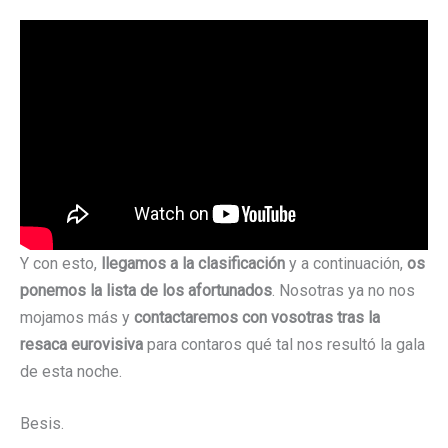
Y con esto,
llegamos a la clasificación
y a continuación,
os
ponemos la lista de los afortunados
. Nosotras ya no nos
mojamos más y
contactaremos con vosotras tras la
resaca eurovisiva
para contaros qué tal nos resultó la gala
de esta noche.
Besis.