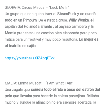
GEORGIA: Circus Mircus – “Lock Me In”
Un grupo que nos quiso traer el
SteamPunk y se quedó
todo en un Pimpúm
. De estética chula,
Willy Wonka, el
capitán del Holandés Errante , el payaso carnicero y la
Momia
presentan una canción bien elaborada pero poco
mítica para un festival y muy poco resultona.
Lo mejor es
el teatrillo en cajit
a.
https://youtu.be/zXiZAbqETvk
MALTA: Emma Muscat – “I Am What I Am”
Una zagala que
sonreía todo el rato a base del estirón del
pelo que llevaba
para hacerle la coleta pantojista. Brillaba
mucho y aunque la afinación no era siempre acertada, la