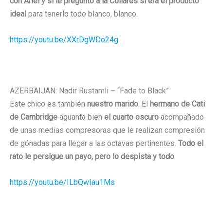
con Ariel y si le pregunto a la Collares si era el producto
ideal
para tenerlo todo blanco, blanco.
https://youtu.be/XXrDgWDo24g
AZERBAIJAN: Nadir Rustamli – “Fade to Black”
Este chico es también
nuestro marido
. El
hermano de Cati
de Cambridge
aguanta bien
el cuarto oscuro
acompañado
de unas medias compresoras que le realizan compresión
de gónadas para llegar a las octavas pertinentes.
Todo el
rato le persigue un payo, pero lo despista y todo
.
https://youtu.be/ILbQwIau1Ms