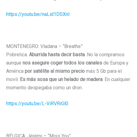
https://youtu.be/naLid1DSXnI
MONTENEGRO: Vladana – “Breathe”
Pobretica.
Aburrida hasta decir basta
. No la compramos
aunque
nos asegure coger todos los canales
de Europa y
América
por satélite al mismo precio
más 5 Gb para el
movil.
Es más sosa que un helado de madera
. En cualquier
momento despegaba como un dron.
https://youtu.be/L-ViRVRiGl0
BÉLGICA: Jérémi – “Miss You”