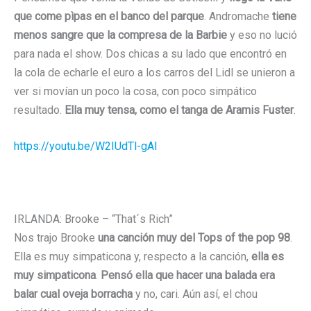
que come pìpas en el banco del parque
. Andromache
tiene
menos sangre que la compresa de la Barbie
y eso no lució
para nada el show. Dos chicas a su lado que encontró en
la cola de echarle el euro a los carros del Lidl se unieron a
ver si movían un poco la cosa, con poco simpático
resultado.
Ella muy tensa, como el tanga de Aramis Fuster
.
https://youtu.be/W2IUdTl-gAI
IRLANDA: Brooke – “That´s Rich”
Nos trajo Brooke
una canción muy del Tops of the pop 98
.
Ella es muy simpaticona y, respecto a la canción,
ella es
muy simpaticona
.
Pensó ella que hacer una balada era
balar cual oveja borracha
y no, cari. Aún así, el chou