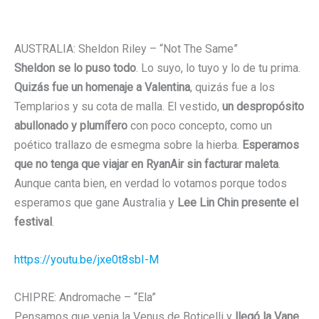
AUSTRALIA: Sheldon Riley – “Not The Same”
Sheldon se lo puso todo
. Lo suyo, lo tuyo y lo de tu prima.
Quizás fue un homenaje a Valentina
, quizás fue a los
Templarios y su cota de malla. El vestido,
un despropósito
abullonado y plumífero
con poco concepto, como un
poético trallazo de esmegma sobre la hierba.
Esperamos
que no tenga que viajar en RyanAir sin facturar maleta
.
Aunque canta bien, en verdad lo votamos porque todos
esperamos que gane Australia y
Lee Lin Chin presente el
festival
.
https://youtu.be/jxe0t8sbI-M
CHIPRE: Andromache – “Ela”
Pensamos que venia la Venus de Boticelli y
llegó la Vane