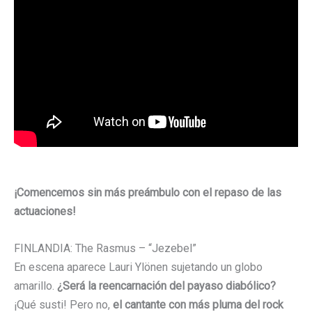
¡Comencemos sin más preámbulo con el repaso de las
actuaciones!
FINLANDIA: The Rasmus – “Jezebel”
En escena aparece Lauri Ylönen sujetando un globo
amarillo.
¿Será la reencarnación del payaso diabólico?
¡Qué susti! Pero no,
el cantante con más pluma del rock