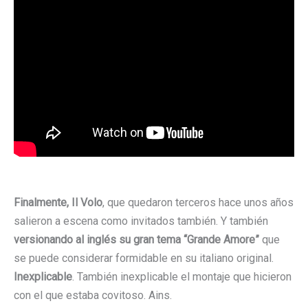
Finalmente, Il Volo
, que quedaron terceros hace unos años
salieron a escena como invitados también. Y también
versionando al inglés su gran tema “Grande Amore”
que
se puede considerar formidable en su italiano original.
Inexplicable
. También inexplicable el montaje que hicieron
con el que estaba covitoso. Ains.