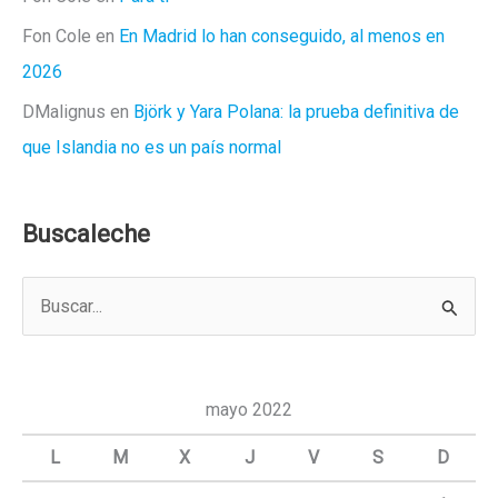
Fon Cole
en
En Madrid lo han conseguido, al menos en
2026
DMalignus
en
Björk y Yara Polana: la prueba definitiva de
que Islandia no es un país normal
Buscaleche
B
u
s
c
mayo 2022
a
L
M
X
J
V
S
D
r