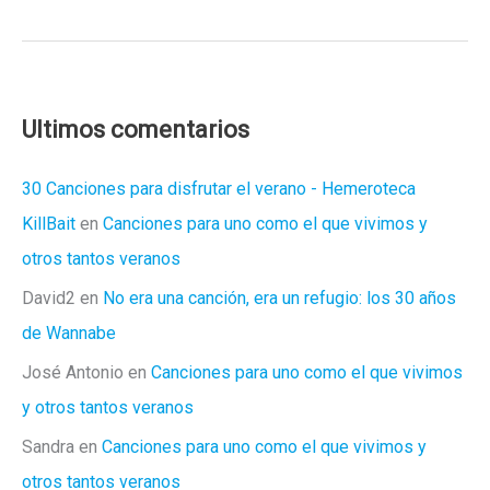
2022
GRAN
FINAL
–
«EL
Ultimos comentarios
CHANELAZO»
30 Canciones para disfrutar el verano - Hemeroteca
KillBait
en
Canciones para uno como el que vivimos y
otros tantos veranos
David2
en
No era una canción, era un refugio: los 30 años
de Wannabe
José Antonio
en
Canciones para uno como el que vivimos
y otros tantos veranos
Sandra
en
Canciones para uno como el que vivimos y
otros tantos veranos