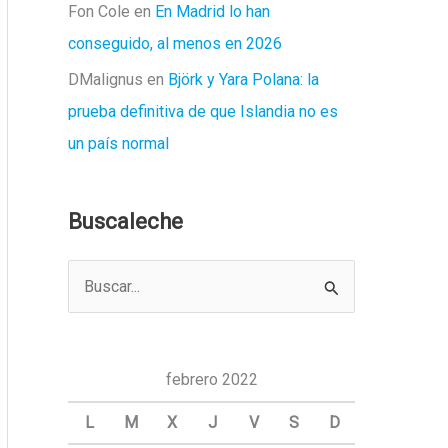
Fon Cole
en
En Madrid lo han
conseguido, al menos en 2026
DMalignus
en
Björk y Yara Polana: la
prueba definitiva de que Islandia no es
un país normal
Buscaleche
B
u
s
c
febrero 2022
a
L
M
X
J
V
S
D
r