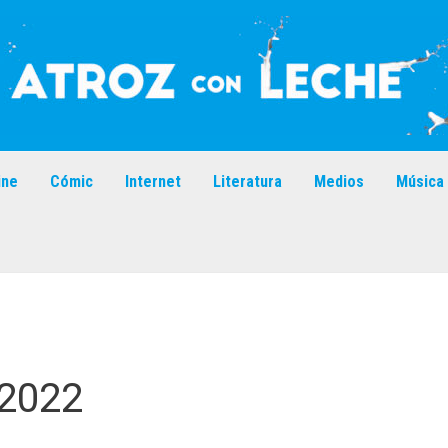
ine
Cómic
Internet
Literatura
Medios
Música
 2022