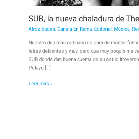
SUB, la nueva chaladura de The
Atrozidades
,
Canela En Rama
,
Editorial
,
Música
,
Re
Nuestro dúo más ordinario no para de montar foll
letras delirantes y muy, pero que muy poquísima ve
SUB donde dan buena cuenta de su estilo irreverent
Pelayo […]
SUB,
Leer más »
la
nueva
chaladura
de
The
Ordinarios