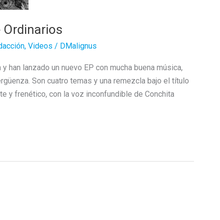
 Ordinarios
dacción
,
Videos
/
DMalignus
ón y han lanzado un nuevo EP con mucha buena música,
rgüenza. Son cuatro temas y una remezcla bajo el título
e y frenético, con la voz inconfundible de Conchita