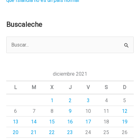
que Islandia no es un país normal
Buscaleche
B
u
s
c
diciembre 2021
a
L
M
X
J
V
S
D
r
1
2
3
4
5
p
6
7
8
9
10
11
12
o
r
13
14
15
16
17
18
19
:
20
21
22
23
24
25
26