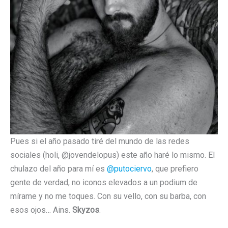
Pues si el año pasado tiré del mundo de las redes
sociales (holi, @jovendelopus) este año haré lo mismo. El
chulazo del año para mí es
@putociervo
, que prefiero
gente de verdad, no iconos elevados a un podium de
mírame y no me toques. Con su vello, con su barba, con
esos ojos… Ains.
Skyzos
.