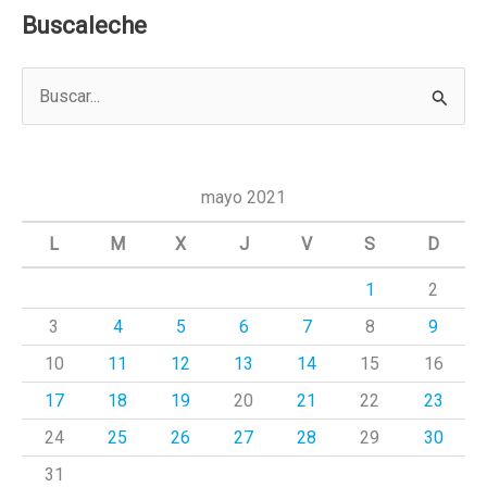
Buscaleche
B
u
s
c
mayo 2021
a
L
M
X
J
V
S
D
r
1
2
p
3
4
5
6
7
8
9
o
r
10
11
12
13
14
15
16
:
17
18
19
20
21
22
23
24
25
26
27
28
29
30
31