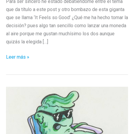
Para ser sincero he estado debatiéndome entre el tema
que da título a este post y otro bombazo de esta giganta
que se llama ‘It Feels so Good’ ¿Qué me ha hecho tomar la
decisión? pues algo tan sencillo como lanzar una moneda
al aire porque me gustan muchísimo los dos aunque
quizás la elegida […]
Clásicos
Leer más »
de
la
pista
de
baile:
“Sky”
de
Sonique