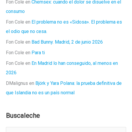
Fon Cole
en
Chemsex: cuando el dolor se disuelve en el
consumo
Fon Cole
en
El problema no es «Sidosa». El problema es
el odio que no cesa.
Fon Cole
en
Bad Bunny. Madrid, 2 de junio 2026
Fon Cole
en
Para ti
Fon Cole
en
En Madrid lo han conseguido, al menos en
2026
DMalignus
en
Björk y Yara Polana: la prueba definitiva de
que Islandia no es un país normal
Buscaleche
B