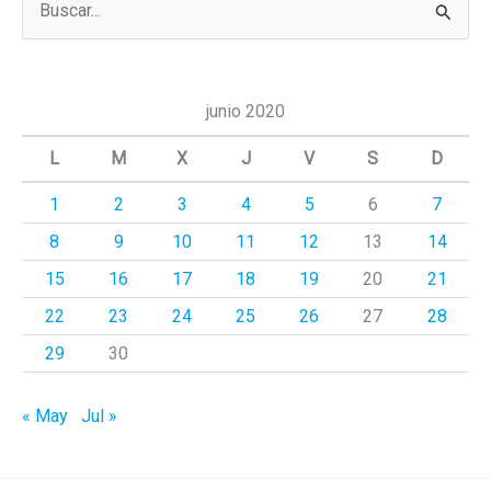
u
s
c
junio 2020
a
L
M
X
J
V
S
D
r
1
2
3
4
5
6
7
p
8
9
10
11
12
13
14
o
r
15
16
17
18
19
20
21
:
22
23
24
25
26
27
28
29
30
« May
Jul »