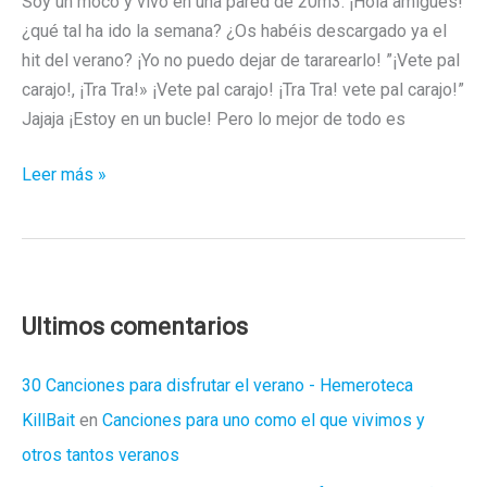
Soy un moco y vivo en una pared de 20m3. ¡Hola amigues!
¿qué tal ha ido la semana? ¿Os habéis descargado ya el
hit del verano? ¡Yo no puedo dejar de tararearlo! ”¡Vete pal
carajo!, ¡Tra Tra!» ¡Vete pal carajo! ¡Tra Tra! vete pal carajo!”
Jajaja ¡Estoy en un bucle! Pero lo mejor de todo es
HISTORIAS
Leer más »
DE
UN
MOCO
PEGADO
EN
Ultimos comentarios
LA
PARED
30 Canciones para disfrutar el verano - Hemeroteca
(DIA
KillBait
en
Canciones para uno como el que vivimos y
3)
otros tantos veranos